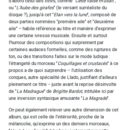
d’abord celui des titres, comme "
Cette valse m’usait
",
ou "
L’Aube des girafes
" (le versant surréaliste du
disque ?), jusqu’à cet "
Elan vers la lune
", composé de
deux parties nommées "première aile" et "deuxième
aile" – habile référence au titre et manière d’exprimer
une certaine ivresse musicale. Ensuite et surtout
l’humour des compositions qui surprennent par
certaines audaces formelles, comme des ruptures de
ton, ou des transitions faites sur le mode ludique :
l’étrangeté du morceau "
Coquillages et crustacés
" à ce
propos a de quoi surprendre – l’utilisation des
conques, autre spécialité de Llado, justifiant d’ailleurs
pleinement ce titre − juste avant la reprise désinvolte
de "
La Madrague
" de
Brigitte Bardot
, intitulée ici par
une inversion syntaxique amusante "
La Magrade
".
On peut également relever une autre dimension de cet
album, qui est celle de l’intériorité, proche de la
mélancolie, qu’exprime un des derniers morceaux,