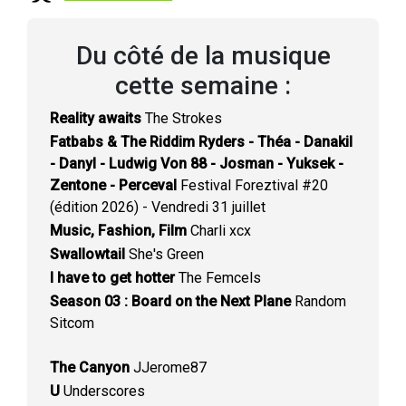
Du côté de la musique
cette semaine :
Reality awaits
The Strokes
Fatbabs & The Riddim Ryders - Théa - Danakil
- Danyl - Ludwig Von 88 - Josman - Yuksek -
Zentone - Perceval
Festival Foreztival #20
(édition 2026) - Vendredi 31 juillet
Music, Fashion, Film
Charli xcx
Swallowtail
She's Green
I have to get hotter
The Femcels
Season 03 : Board on the Next Plane
Random
Sitcom
The Canyon
JJerome87
U
Underscores