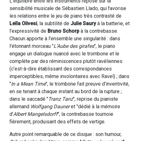
L’équilibre entre les instruments repose sur la
sensibilité musicale de Sébastien Llado, qui favorise
les relations entre le jeu de piano très contrasté de
Leïla Olivesi
, la subtilité de
Julie Saury
à la batterie, et
l’expressivité de
Bruno Schorp
à la contrebasse.
Chacun apporte à l’ensemble une singularité : dans
l’étonnant morceau "
L’Aube des girafes
", le piano
engage un dialogue nuancé avec le trombone et le
complète par des réminiscences plutôt ravéliennes
(c’est-à-dire établissant des correspondances
imperceptibles, même involontaires avec Ravel) ; dans
"
In a Mean Time
", le trombone fait preuve d’inventivité,
en se tenant à chaque instant au bord de la rupture ;
dans le saccadé "
Tranz Tanz
", reprise du pianiste
allemand
Wolfgang Dauner
et "dédié à la mémoire
d’
Albert Mangelsdorff
", la contrebasse tournoie
fièrement, produisant des effets de vertige.
Autre point remarquable de ce disque : son humour,