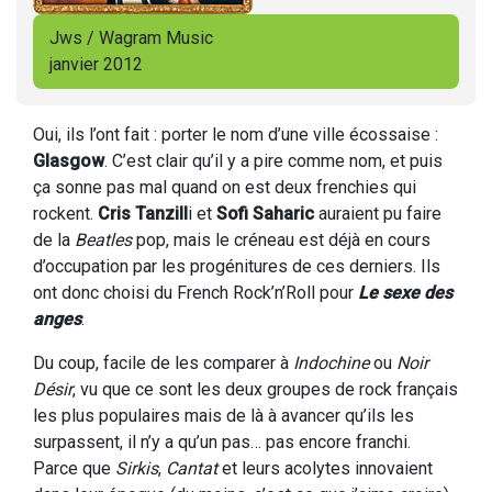
Jws / Wagram Music
janvier 2012
Oui, ils l’ont fait : porter le nom d’une ville écossaise :
Glasgow
. C’est clair qu’il y a pire comme nom, et puis
ça sonne pas mal quand on est deux frenchies qui
rockent.
Cris Tanzill
i et
Sofi Saharic
auraient pu faire
de la
Beatles
pop, mais le créneau est déjà en cours
d’occupation par les progénitures de ces derniers. Ils
ont donc choisi du French Rock’n’Roll pour
Le sexe des
anges
.
Du coup, facile de les comparer à
Indochine
ou
Noir
Désir
, vu que ce sont les deux groupes de rock français
les plus populaires mais de là à avancer qu’ils les
surpassent, il n’y a qu’un pas… pas encore franchi.
Parce que
Sirkis
,
Cantat
et leurs acolytes innovaient