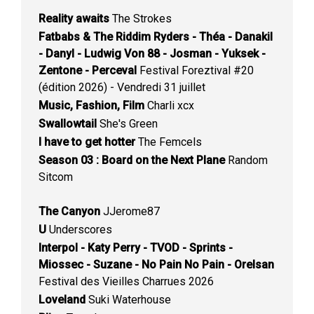
Reality awaits
The Strokes
Fatbabs & The Riddim Ryders - Théa - Danakil
- Danyl - Ludwig Von 88 - Josman - Yuksek -
Zentone - Perceval
Festival Foreztival #20
(édition 2026) - Vendredi 31 juillet
Music, Fashion, Film
Charli xcx
Swallowtail
She's Green
I have to get hotter
The Femcels
Season 03 : Board on the Next Plane
Random
Sitcom
The Canyon
JJerome87
U
Underscores
Interpol - Katy Perry - TVOD - Sprints -
Miossec - Suzane - No Pain No Pain - Orelsan
Festival des Vieilles Charrues 2026
Loveland
Suki Waterhouse