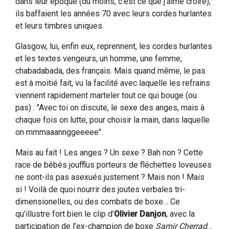
dans leur époque (du moins, c’est ce que j’aime croire),
ils baffaient les années 70 avec leurs cordes hurlantes
et leurs timbres uniques.
Glasgow, lui, enfin eux, reprennent, les cordes hurlantes
et les textes vengeurs, un homme, une femme,
chabadabada, des français. Mais quand même, le pas
est à moitié fait, vu la facilité avec laquelle les refrains
viennent rapidement marteler tout ce qui bouge (ou
pas) : "Avec toi on discute, le sexe des anges, mais à
chaque fois on lutte, pour choisir la main, dans laquelle
on mmmaaannggeeeee".
Mais au fait ! Les anges ? Un sexe ? Bah non ? Cette
race de bébés joufflus porteurs de fléchettes loveuses
ne sont-ils pas asexués justement ? Mais non ! Mais
si ! Voilà de quoi nourrir des joutes verbales tri-
dimensionelles, ou des combats de boxe… Ce
qu’illustre fort bien le clip d’
Olivier Danjon
, avec la
participation de l’ex-champion de boxe
Samir Cherrad
…