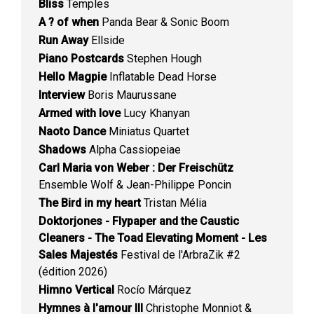
Bliss
Temples
A ? of when
Panda Bear & Sonic Boom
Run Away
Ellside
Piano Postcards
Stephen Hough
Hello Magpie
Inflatable Dead Horse
Interview
Boris Maurussane
Armed with love
Lucy Khanyan
Naoto Dance
Miniatus Quartet
Shadows
Alpha Cassiopeiae
Carl Maria von Weber : Der Freischütz
Ensemble Wolf & Jean-Philippe Poncin
The Bird in my heart
Tristan Mélia
Doktorjones - Flypaper and the Caustic
Cleaners - The Toad Elevating Moment - Les
Sales Majestés
Festival de l'ArbraZik #2
(édition 2026)
Himno Vertical
Rocío Márquez
Hymnes à l'amour III
Christophe Monniot &