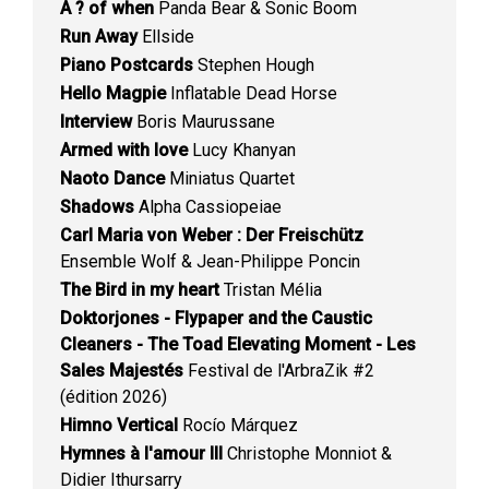
A ? of when
Panda Bear & Sonic Boom
Run Away
Ellside
Piano Postcards
Stephen Hough
Hello Magpie
Inflatable Dead Horse
Interview
Boris Maurussane
Armed with love
Lucy Khanyan
Naoto Dance
Miniatus Quartet
Shadows
Alpha Cassiopeiae
Carl Maria von Weber : Der Freischütz
Ensemble Wolf & Jean-Philippe Poncin
The Bird in my heart
Tristan Mélia
Doktorjones - Flypaper and the Caustic
Cleaners - The Toad Elevating Moment - Les
Sales Majestés
Festival de l'ArbraZik #2
(édition 2026)
Himno Vertical
Rocío Márquez
Hymnes à l'amour III
Christophe Monniot &
Didier Ithursarry