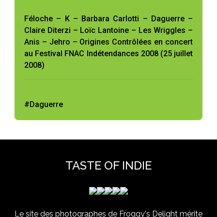
Féloche – K – Barbara Carlotti – Daguerre –
Claire Diterzi – Loïc Lantoine – Les Wriggles –
Anis – Jehro – Origines Contrôlées en concert
au Festival FNAC Indétendances 2008 (25 juillet
2008)
#Daguerre
TASTE OF INDIE
Le site des photographes de Froggy's Delight mérite