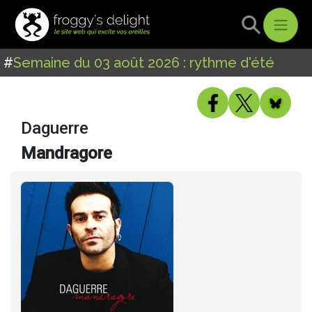
#
Semaine du 03 août 2026 : rythme d'été
Daguerre
Mandragore