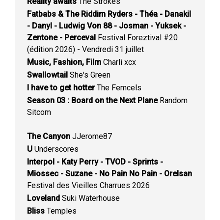
Reality awaits
The Strokes
Fatbabs & The Riddim Ryders - Théa - Danakil
- Danyl - Ludwig Von 88 - Josman - Yuksek -
Zentone - Perceval
Festival Foreztival #20
(édition 2026) - Vendredi 31 juillet
Music, Fashion, Film
Charli xcx
Swallowtail
She's Green
I have to get hotter
The Femcels
Season 03 : Board on the Next Plane
Random
Sitcom
The Canyon
JJerome87
U
Underscores
Interpol - Katy Perry - TVOD - Sprints -
Miossec - Suzane - No Pain No Pain - Orelsan
Festival des Vieilles Charrues 2026
Loveland
Suki Waterhouse
Bliss
Temples