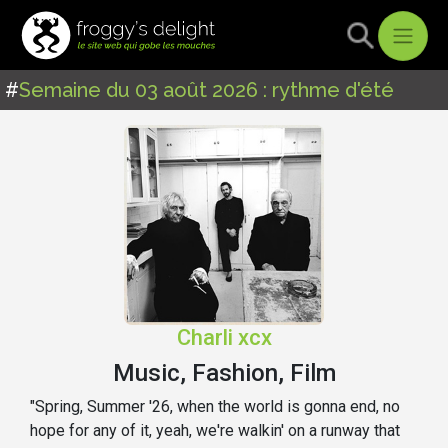
#
Semaine du 03 août 2026 : rythme d'été
Charli xcx
Music, Fashion, Film
"Spring, Summer '26, when the world is gonna end, no
hope for any of it, yeah, we're walkin' on a runway that