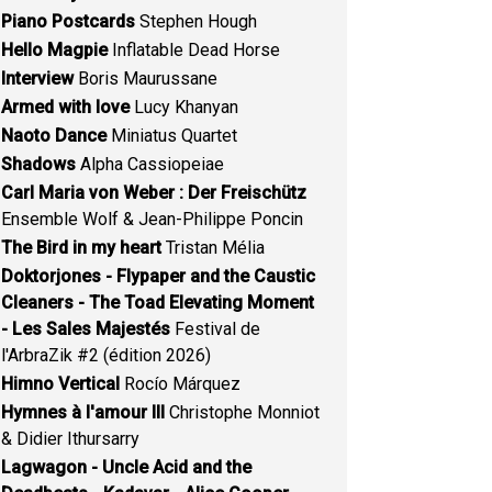
Piano Postcards
Stephen Hough
Hello Magpie
Inflatable Dead Horse
Interview
Boris Maurussane
Armed with love
Lucy Khanyan
Naoto Dance
Miniatus Quartet
Shadows
Alpha Cassiopeiae
Carl Maria von Weber : Der Freischütz
Ensemble Wolf & Jean-Philippe Poncin
The Bird in my heart
Tristan Mélia
Doktorjones - Flypaper and the Caustic
Cleaners - The Toad Elevating Moment
- Les Sales Majestés
Festival de
l'ArbraZik #2 (édition 2026)
Himno Vertical
Rocío Márquez
Hymnes à l'amour III
Christophe Monniot
& Didier Ithursarry
Lagwagon - Uncle Acid and the