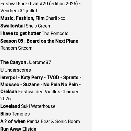
Festival Foreztival #20 (édition 2026) -
Vendredi 31 juillet
Music, Fashion, Film
Charli xcx
Swallowtail
She's Green
I have to get hotter
The Femcels
Season 03 : Board on the Next Plane
Random Sitcom
The Canyon
JJerome87
U
Underscores
Interpol - Katy Perry - TVOD - Sprints -
Miossec - Suzane - No Pain No Pain -
Orelsan
Festival des Vieilles Charrues
2026
Loveland
Suki Waterhouse
Bliss
Temples
A ? of when
Panda Bear & Sonic Boom
Run Away
Ellside