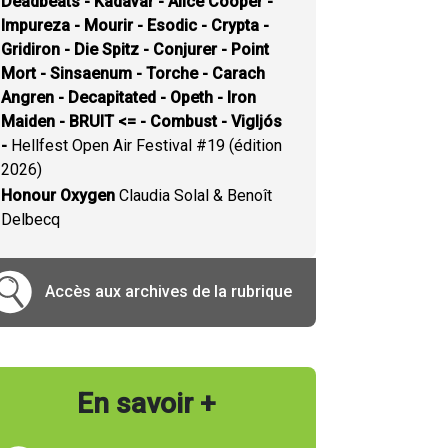
Deadbeats - Kadavar - Alice Cooper -
Impureza - Mourir - Esodic - Crypta -
Gridiron - Die Spitz - Conjurer - Point
Mort - Sinsaenum - Torche - Carach
Angren - Decapitated - Opeth - Iron
Maiden - BRUIT <= - Combust - Vigljós
-
Hellfest Open Air Festival #19 (édition
2026)
Honour Oxygen
Claudia Solal & Benoît
Delbecq
Accès aux archives de la rubrique
En savoir +