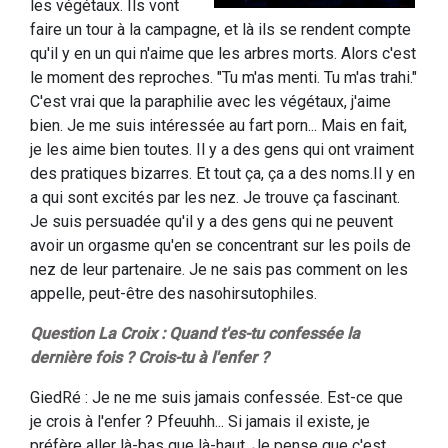
les végétaux. Ils vont
faire un tour à la campagne, et là ils se rendent compte
qu'il y en un qui n'aime que les arbres morts. Alors c'est
le moment des reproches. "Tu m'as menti. Tu m'as trahi."
C'est vrai que la paraphilie avec les végétaux, j'aime
bien. Je me suis intéressée au fart porn... Mais en fait,
je les aime bien toutes. Il y a des gens qui ont vraiment
des pratiques bizarres. Et tout ça, ça a des noms.Il y en
a qui sont excités par les nez. Je trouve ça fascinant.
Je suis persuadée qu'il y a des gens qui ne peuvent
avoir un orgasme qu'en se concentrant sur les poils de
nez de leur partenaire. Je ne sais pas comment on les
appelle, peut-être des nasohirsutophiles.
Question La Croix : Quand t'es-tu confessée la
dernière fois ? Crois-tu à l'enfer ?
GiedRé : Je ne me suis jamais confessée. Est-ce que
je crois à l'enfer ? Pfeuuhh... Si jamais il existe, je
préfère aller là-bas que là-haut. Je pense que c'est