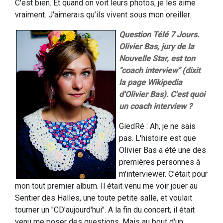
C'est bien. Et quand on voit leurs photos, je les aime
vraiment. J'aimerais qu’ils vivent sous mon oreiller.
Question Télé 7 Jours.
Olivier Bas, jury de la
Nouvelle Star, est ton
"coach interview" (dixit
la page Wikipedia
d'Olivier Bas). C'est quoi
un coach interview ?
GiedRé : Ah, je ne sais
pas. L'histoire est que
Olivier Bas a été une des
premières personnes à
m'interviewer. C'était pour
mon tout premier album. Il était venu me voir jouer au
Sentier des Halles, une toute petite salle, et voulait
tourner un "CD'aujourd'hui". A la fin du concert, il était
venu me poser des questions. Mais au bout d'un