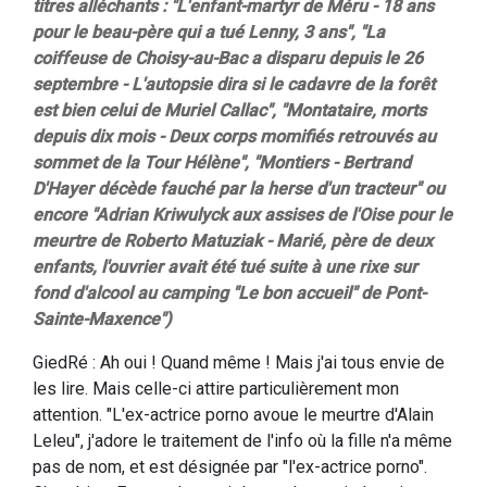
titres alléchants : "L'enfant-martyr de Méru - 18 ans
pour le beau-père qui a tué Lenny, 3 ans", "La
coiffeuse de Choisy-au-Bac a disparu depuis le 26
septembre - L'autopsie dira si le cadavre de la forêt
est bien celui de Muriel Callac", "Montataire, morts
depuis dix mois - Deux corps momifiés retrouvés au
sommet de la Tour Hélène", "Montiers - Bertrand
D'Hayer décède fauché par la herse d'un tracteur" ou
encore "Adrian Kriwulyck aux assises de l'Oise pour le
meurtre de Roberto Matuziak - Marié, père de deux
enfants, l'ouvrier avait été tué suite à une rixe sur
fond d'alcool au camping "Le bon accueil" de Pont-
Sainte-Maxence")
GiedRé : Ah oui ! Quand même ! Mais j'ai tous envie de
les lire. Mais celle-ci attire particulièrement mon
attention. "L'ex-actrice porno avoue le meurtre d'Alain
Leleu", j'adore le traitement de l'info où la fille n'a même
pas de nom, et est désignée par "l'ex-actrice porno".