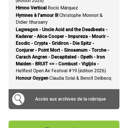
(édition 2026)
Himno Vertical
Rocío Márquez
Hymnes à l'amour III
Christophe Monniot &
Didier Ithursarry
Lagwagon - Uncle Acid and the Deadbeats -
Kadavar - Alice Cooper - Impureza - Mourir -
Esodic - Crypta - Gridiron - Die Spitz -
Conjurer - Point Mort - Sinsaenum - Torche -
Carach Angren - Decapitated - Opeth - Iron
Maiden - BRUIT <= - Combust - Vigljós -
Hellfest Open Air Festival #19 (édition 2026)
Honour Oxygen
Claudia Solal & Benoît Delbecq
Accès aux archives de la rubrique