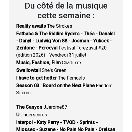
Du côté de la musique
cette semaine :
Reality awaits
The Strokes
Fatbabs & The Riddim Ryders - Théa - Danakil
- Danyl - Ludwig Von 88 - Josman - Yuksek -
Zentone - Perceval
Festival Foreztival #20
(édition 2026) - Vendredi 31 juillet
Music, Fashion, Film
Charli xcx
Swallowtail
She's Green
I have to get hotter
The Femcels
Season 03 : Board on the Next Plane
Random
Sitcom
The Canyon
JJerome87
U
Underscores
Interpol - Katy Perry - TVOD - Sprints -
Miossec - Suzane - No Pain No Pain - Orelsan