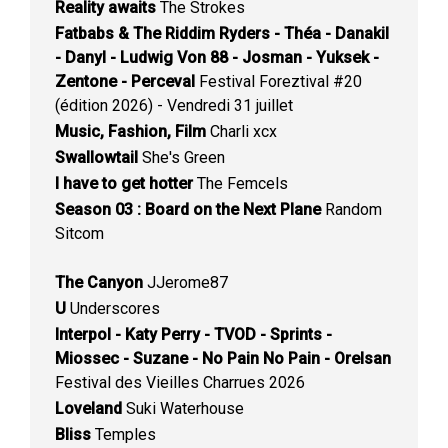
Reality awaits
The Strokes
Fatbabs & The Riddim Ryders - Théa - Danakil
- Danyl - Ludwig Von 88 - Josman - Yuksek -
Zentone - Perceval
Festival Foreztival #20
(édition 2026) - Vendredi 31 juillet
Music, Fashion, Film
Charli xcx
Swallowtail
She's Green
I have to get hotter
The Femcels
Season 03 : Board on the Next Plane
Random
Sitcom
The Canyon
JJerome87
U
Underscores
Interpol - Katy Perry - TVOD - Sprints -
Miossec - Suzane - No Pain No Pain - Orelsan
Festival des Vieilles Charrues 2026
Loveland
Suki Waterhouse
Bliss
Temples