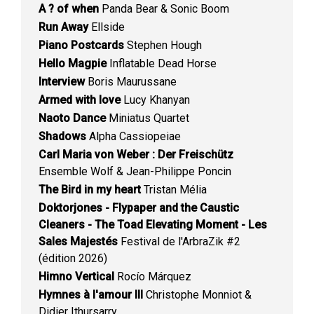
A ? of when
Panda Bear & Sonic Boom
Run Away
Ellside
Piano Postcards
Stephen Hough
Hello Magpie
Inflatable Dead Horse
Interview
Boris Maurussane
Armed with love
Lucy Khanyan
Naoto Dance
Miniatus Quartet
Shadows
Alpha Cassiopeiae
Carl Maria von Weber : Der Freischütz
Ensemble Wolf & Jean-Philippe Poncin
The Bird in my heart
Tristan Mélia
Doktorjones - Flypaper and the Caustic
Cleaners - The Toad Elevating Moment - Les
Sales Majestés
Festival de l'ArbraZik #2
(édition 2026)
Himno Vertical
Rocío Márquez
Hymnes à l'amour III
Christophe Monniot &
Didier Ithursarry