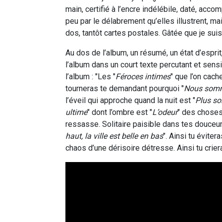
main, certifié à l’encre indélébile, daté, acc
peu par le délabrement qu’elles illustrent, mai
dos, tantôt cartes postales. Gâtée que je suis,
Au dos de l’album, un résumé, un état d’esprit,
l’album dans un court texte percutant et sensibl
l’album : "Les "
Féroces intimes
" que l’on cach
tourneras te demandant pourquoi "
Nous som
l’éveil qui approche quand la nuit est "
Plus s
ultime
" dont l’ombre est "
L’odeur
" des choses 
ressasse. Solitaire paisible dans tes douceurs 
haut, la ville est belle en bas
". Ainsi tu évite
chaos d’une dérisoire détresse. Ainsi tu criera