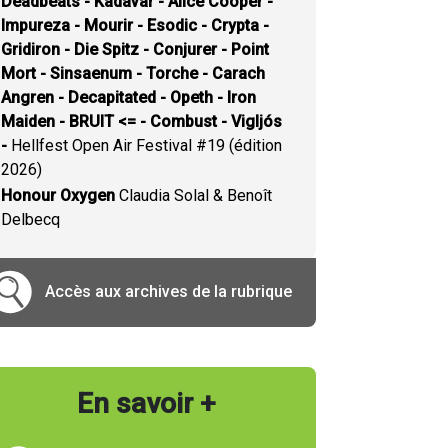
Deadbeats - Kadavar - Alice Cooper -
Impureza - Mourir - Esodic - Crypta -
Gridiron - Die Spitz - Conjurer - Point
Mort - Sinsaenum - Torche - Carach
Angren - Decapitated - Opeth - Iron
Maiden - BRUIT <= - Combust - Vigljós
-
Hellfest Open Air Festival #19 (édition
2026)
Honour Oxygen
Claudia Solal & Benoît
Delbecq
Accès aux archives de la rubrique
En savoir +