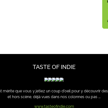
TASTE OF INDIE
 mérite que vous y jetiez un coup d'oeil pour y découvrir des 
et hors scène, déjà vues dans nos colonnes ou pas ...
www.tasteofindie.com