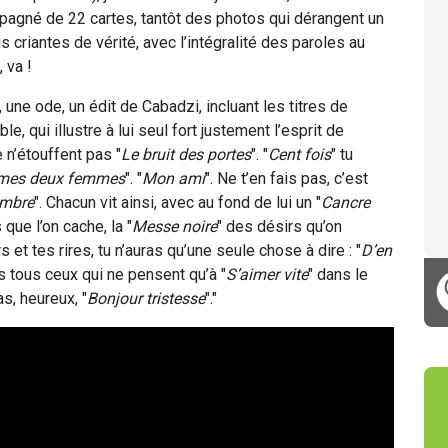
ompagné de 22 cartes, tantôt des photos qui dérangent un
s criantes de vérité, avec l’intégralité des paroles au
 va !
 une ode, un édit de Cabadzi, incluant les titres de
e, qui illustre à lui seul fort justement l’esprit de
e n’étouffent pas "
Le bruit des portes
". "
Cent fois
" tu
mes deux femmes
". "
Mon ami
". Ne t’en fais pas, c’est
ombre
". Chacun vit ainsi, avec au fond de lui un "
Cancre
que l’on cache, la "
Messe noire
" des désirs qu’on
et tes rires, tu n’auras qu’une seule chose à dire : "
D’en
ras tous ceux qui ne pensent qu’à "
S’aimer vite
" dans le
s, heureux, "
Bonjour tristesse
"."