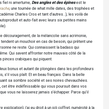
s fiel ni amertume,
Des angles et des épines
est le
crache
, une tournée de what mille dates, des trophées et
adémie Charles Cros et tant d’autres…), les voilà de
toproduit et auto-fait avec leurs six petites mains
le).
 le découragement, de la mélancolie sans acrimonie,
 tendent un mouchoir en cas de besoin, qui prêtent une
ersonne ne reste. Qui connaissent la badass qui
me. Qui savent affronter notre mauvais côté de la
s pinces crabiques qui piquent.
 deux bonus et autant de plongées dans les profondeurs
 s’il vous plaît. Et en beau français. Dans la belle
quant sa sombre société et ses noires chevauchées.
 cet être indéfinissable qui vous poursuit dans vos
ue vous ne laisserez jamais s’échapper. Parce qu’il
xplication), j’ai eu droit à un joli coffret, numéroté à la