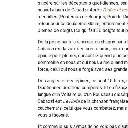
sincère sur les déceptions quotidiennes, san
nouvel album de Cabadzi. Après
Digère et re
médailles (Printemps de Bourges, Prix de l’Ac
retour pour ce deuxième album, entièrement au
pleines de doigts (ce qui fait 30 doigts tout pi
De la peine sans la rancœur, du chagrin sans
Cabadzi est la voix des cœurs amis, ceux qui
épaule pour pleurer, qui sont là quand plus p
sommeille en nous et qui nous aime quand mê
force, celui qui nous a forgé avec ses grande
Des angles et des épines, ce sont 10 titres,
faustiennes des trois compères. Et en français,
langue d’un Voltaire ou d’un Rousseau dissé
Cabadzi est
Le Horla
de la chanson française,
cauchemars, celui que vous combattez, mais q
vous a façonné.
Et comme je suis sympa (je ne vois pas d’autre e