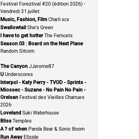
Festival Foreztival #20 (édition 2026) -
Vendredi 31 juillet
Music, Fashion, Film
Charli xcx
Swallowtail
She's Green
I have to get hotter
The Femcels
Season 03 : Board on the Next Plane
Random Sitcom
The Canyon
JJerome87
U
Underscores
Interpol - Katy Perry - TVOD - Sprints -
Miossec - Suzane - No Pain No Pain -
Orelsan
Festival des Vieilles Charrues
2026
Loveland
Suki Waterhouse
Bliss
Temples
A ? of when
Panda Bear & Sonic Boom
Run Away
Ellside