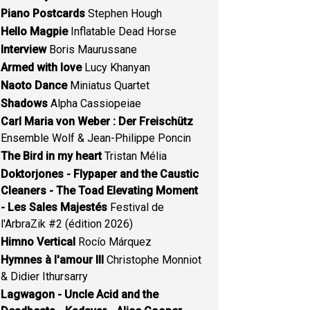
Piano Postcards
Stephen Hough
Hello Magpie
Inflatable Dead Horse
Interview
Boris Maurussane
Armed with love
Lucy Khanyan
Naoto Dance
Miniatus Quartet
Shadows
Alpha Cassiopeiae
Carl Maria von Weber : Der Freischütz
Ensemble Wolf & Jean-Philippe Poncin
The Bird in my heart
Tristan Mélia
Doktorjones - Flypaper and the Caustic
Cleaners - The Toad Elevating Moment
- Les Sales Majestés
Festival de
l'ArbraZik #2 (édition 2026)
Himno Vertical
Rocío Márquez
Hymnes à l'amour III
Christophe Monniot
& Didier Ithursarry
Lagwagon - Uncle Acid and the