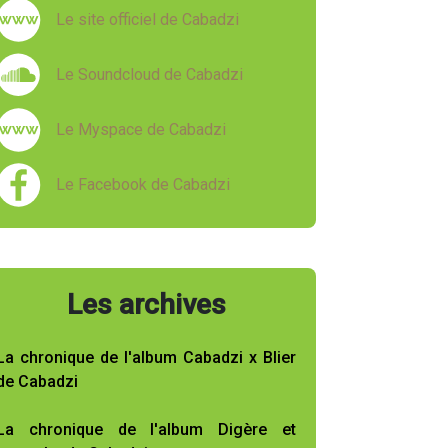
Le site officiel de Cabadzi
Le Soundcloud de Cabadzi
Le Myspace de Cabadzi
Le Facebook de Cabadzi
Les archives
La chronique de l'album Cabadzi x Blier
de Cabadzi
La chronique de l'album Digère et