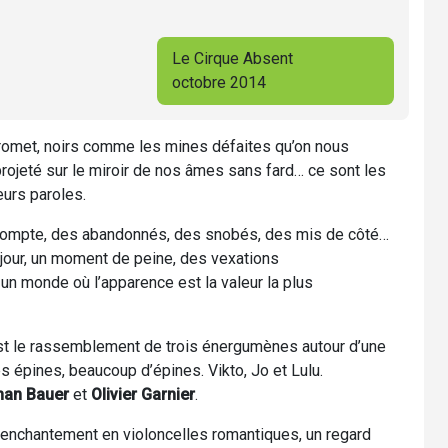
Le Cirque Absent
octobre 2014
omet, noirs comme les mines défaites qu’on nous
 projeté sur le miroir de nos âmes sans fard… ce sont les
eurs paroles.
 compte, des abandonnés, des snobés, des mis de côté…
jour, un moment de peine, des vexations
n monde où l’apparence est la valeur la plus
st le rassemblement de trois énergumènes autour d’une
es épines, beaucoup d’épines. Vikto, Jo et Lulu.
han Bauer
et
Olivier Garnier
.
senchantement en violoncelles romantiques, un regard