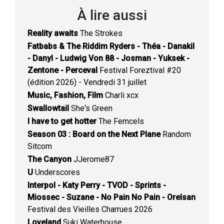
À lire aussi
Reality awaits
The Strokes
Fatbabs & The Riddim Ryders - Théa - Danakil
- Danyl - Ludwig Von 88 - Josman - Yuksek -
Zentone - Perceval
Festival Foreztival #20
(édition 2026) - Vendredi 31 juillet
Music, Fashion, Film
Charli xcx
Swallowtail
She's Green
I have to get hotter
The Femcels
Season 03 : Board on the Next Plane
Random
Sitcom
The Canyon
JJerome87
U
Underscores
Interpol - Katy Perry - TVOD - Sprints -
Miossec - Suzane - No Pain No Pain - Orelsan
Festival des Vieilles Charrues 2026
Loveland
Suki Waterhouse