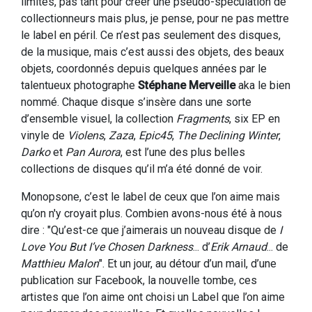
limités, pas tant pour créer une pseudo-spéculation de
collectionneurs mais plus, je pense, pour ne pas mettre
le label en péril. Ce n’est pas seulement des disques,
de la musique, mais c’est aussi des objets, des beaux
objets, coordonnés depuis quelques années par le
talentueux photographe
Stéphane Merveille
aka le bien
nommé. Chaque disque s’insère dans une sorte
d’ensemble visuel, la collection
Fragments
, six EP en
vinyle de
Violens
,
Zaza
,
Epic45
,
The Declining Winter
,
Darko
et
Pan Aurora
, est l’une des plus belles
collections de disques qu’il m’a été donné de voir.
Monopsone, c’est le label de ceux que l’on aime mais
qu’on n'y croyait plus. Combien avons-nous été à nous
dire : "Qu’est-ce que j’aimerais un nouveau disque de
I
Love You But I’ve Chosen Darkness
... d’
Erik Arnaud
... de
Matthieu Malon
". Et un jour, au détour d’un mail, d’une
publication sur Facebook, la nouvelle tombe, ces
artistes que l’on aime ont choisi un Label que l’on aime