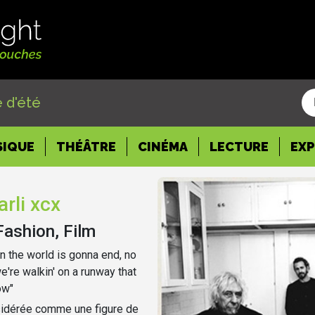
 d'été
SIQUE
THÉÂTRE
CINÉMA
LECTURE
EX
rli xcx
Fashion, Film
n the world is gonna end, no
we're walkin' on a runway that
ow"
sidérée comme une figure de