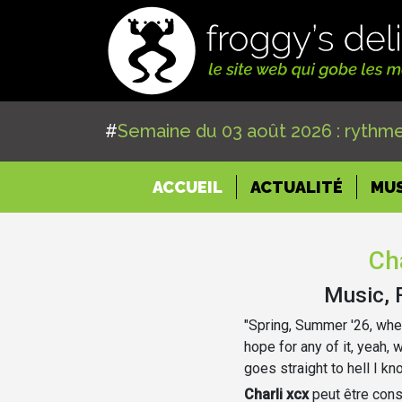
#
Semaine du 03 août 2026 : rythme
(CURRENT)
ACCUEIL
ACTUALITÉ
MU
Cha
Music, 
"Spring, Summer '26, whe
hope for any of it, yeah, 
goes straight to hell I kn
Charli xcx
peut être con