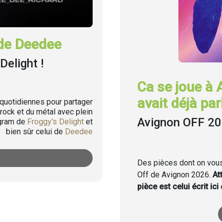
de Deedee
Delight !
Ca se joue à 
avait déjà parl
uotidiennes pour partager
rock et du métal avec plein
Avignon OFF 2
agram de
Froggy's Delight
et
bien sûr celui de
Deedee
Des pièces dont on vous 
Off de Avignon 2026.
At
pièce est celui écrit ici
e