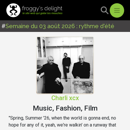
#
Semaine du 03 août 2026 : rythme d'été
Charli xcx
Music, Fashion, Film
"Spring, Summer '26, when the world is gonna end, no
hope for any of it, yeah, we're walkin' on a runway that