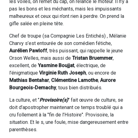
les voiles, on remet du cap, on relance le moteur. Il n’y a
pas les bons et les méchants, mais les impuissants
malheureux et ceux qui n’ont rien à perdre. On prend la
gifle salée en pleine tête.
Chef de troupe (sa Compagnie Les Entichés) , Mélanie
Charvy s’est entourée de son comédien fétiche,
Aurélien Pawloff
, très puissant, qui rappelle le jeune
Orson Welles, mais aussi de
Tristan Bruemmer
,
excellent, de
Yasmine Boujjat
, électrique, de
l’énigmatique
Virginie Ruth Joseph
, ou encore de
Mathias Bentahar
,
Clémentine Lamothe
,
Aurore
Bourgeois-Demachy
, tous bien distribués.
La culture, et "
Provisoire(s)
" fait œuvre de culture, se
doit d’apostropher maintenant ce temps troublé qui a
cru follement à la "fin de l’Histoire". Provisoire, la
situation. Et le s, une foule, mise dangereusement entre
parenthèses.