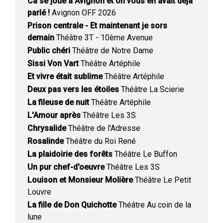
Ca se joue à Avignon et on vous en avait déjà
parlé !
Avignon OFF 2026
Prison centrale - Et maintenant je sors
demain
Théâtre 3T - 10ème Avenue
Public chéri
Théâtre de Notre Dame
Sissi Von Vart
Théâtre Artéphile
Et vivre était sublime
Théâtre Artéphile
Deux pas vers les étoiles
Théâtre La Scierie
La fileuse de nuit
Théâtre Artéphile
L'Amour après
Théâtre Les 3S
Chrysalide
Théâtre de l'Adresse
Rosalinde
Théâtre du Roi René
La plaidoirie des forêts
Théâtre Le Buffon
Un pur chef-d'oeuvre
Théâtre Les 3S
Louison et Monsieur Molière
Théâtre Le Petit
Louvre
La fille de Don Quichotte
Théâtre Au coin de la
lune