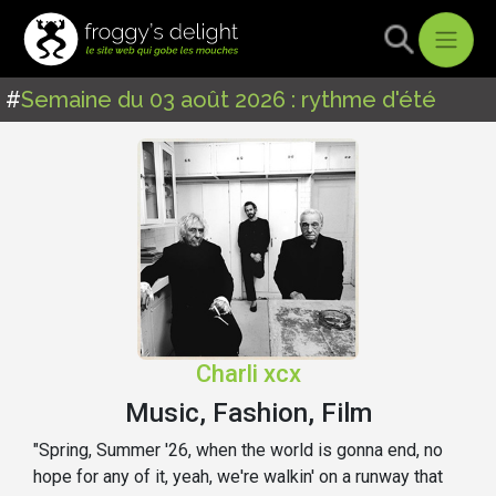
#
Semaine du 03 août 2026 : rythme d'été
Charli xcx
Music, Fashion, Film
"Spring, Summer '26, when the world is gonna end, no
hope for any of it, yeah, we're walkin' on a runway that