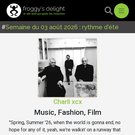
#
Semaine du 03 août 2026 : rythme d'été
Charli xcx
Music, Fashion, Film
"Spring, Summer '26, when the world is gonna end, no
hope for any of it, yeah, we're walkin' on a runway that