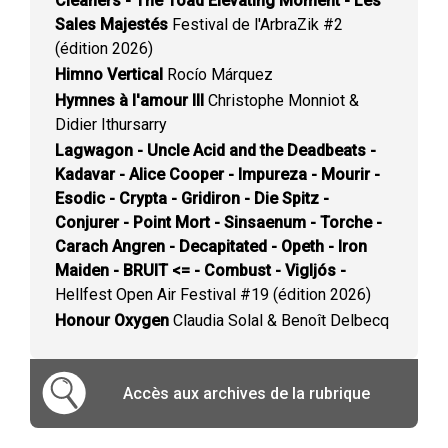
Cleaners - The Toad Elevating Moment - Les
Sales Majestés
Festival de l'ArbraZik #2
(édition 2026)
Himno Vertical
Rocío Márquez
Hymnes à l'amour III
Christophe Monniot &
Didier Ithursarry
Lagwagon - Uncle Acid and the Deadbeats -
Kadavar - Alice Cooper - Impureza - Mourir -
Esodic - Crypta - Gridiron - Die Spitz -
Conjurer - Point Mort - Sinsaenum - Torche -
Carach Angren - Decapitated - Opeth - Iron
Maiden - BRUIT <= - Combust - Vigljós -
Hellfest Open Air Festival #19 (édition 2026)
Honour Oxygen
Claudia Solal & Benoît Delbecq
Accès aux archives de la rubrique