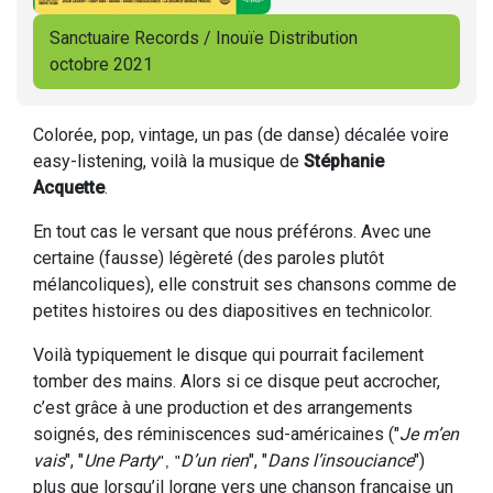
Sanctuaire Records / Inouïe Distribution
octobre 2021
Colorée, pop, vintage, un pas (de danse) décalée voire
easy-listening, voilà la musique de
Stéphanie
Acquette
.
En tout cas le versant que nous préférons. Avec une
certaine (fausse) légèreté (des paroles plutôt
mélancoliques), elle construit ses chansons comme de
petites histoires ou des diapositives en technicolor.
Voilà typiquement le disque qui pourrait facilement
tomber des mains. Alors si ce disque peut accrocher,
c’est grâce à une production et des arrangements
soignés, des réminiscences sud-américaines ("
Je m’en
vais
", "
Une Party
D’un rien
", "
Dans l’insouciance
")
", "
plus que lorsqu’il lorgne vers une chanson française un