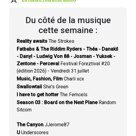
Du côté de la musique
cette semaine :
Reality awaits
The Strokes
Fatbabs & The Riddim Ryders - Théa - Danakil
- Danyl - Ludwig Von 88 - Josman - Yuksek -
Zentone - Perceval
Festival Foreztival #20
(édition 2026) - Vendredi 31 juillet
Music, Fashion, Film
Charli xcx
Swallowtail
She's Green
I have to get hotter
The Femcels
Season 03 : Board on the Next Plane
Random
Sitcom
The Canyon
JJerome87
U
Underscores