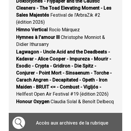
Doktorjones - Flypaper and the Caustic
Cleaners - The Toad Elevating Moment - Les
Sales Majestés
Festival de l'ArbraZik #2
(édition 2026)
Himno Vertical
Rocío Márquez
Hymnes à l'amour III
Christophe Monniot &
Didier Ithursarry
Lagwagon - Uncle Acid and the Deadbeats -
Kadavar - Alice Cooper - Impureza - Mourir -
Esodic - Crypta - Gridiron - Die Spitz -
Conjurer - Point Mort - Sinsaenum - Torche -
Carach Angren - Decapitated - Opeth - Iron
Maiden - BRUIT <= - Combust - Vigljós -
Hellfest Open Air Festival #19 (édition 2026)
Honour Oxygen
Claudia Solal & Benoît Delbecq
Accès aux archives de la rubrique