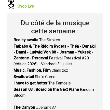
Cyco Lys
Du côté de la musique
cette semaine :
Reality awaits
The Strokes
Fatbabs & The Riddim Ryders - Théa - Danakil
- Danyl - Ludwig Von 88 - Josman - Yuksek -
Zentone - Perceval
Festival Foreztival #20
(édition 2026) - Vendredi 31 juillet
Music, Fashion, Film
Charli xcx
Swallowtail
She's Green
I have to get hotter
The Femcels
Season 03 : Board on the Next Plane
Random
Sitcom
The Canyon
JJerome87