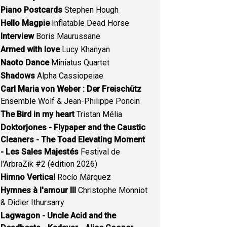
Piano Postcards
Stephen Hough
Hello Magpie
Inflatable Dead Horse
Interview
Boris Maurussane
Armed with love
Lucy Khanyan
Naoto Dance
Miniatus Quartet
Shadows
Alpha Cassiopeiae
Carl Maria von Weber : Der Freischütz
Ensemble Wolf & Jean-Philippe Poncin
The Bird in my heart
Tristan Mélia
Doktorjones - Flypaper and the Caustic
Cleaners - The Toad Elevating Moment
- Les Sales Majestés
Festival de
l'ArbraZik #2 (édition 2026)
Himno Vertical
Rocío Márquez
Hymnes à l'amour III
Christophe Monniot
& Didier Ithursarry
Lagwagon - Uncle Acid and the