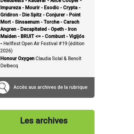
Deadbeats - Kadavar - Alice Cooper -
Impureza - Mourir - Esodic - Crypta -
Gridiron - Die Spitz - Conjurer - Point
Mort - Sinsaenum - Torche - Carach
Angren - Decapitated - Opeth - Iron
Maiden - BRUIT <= - Combust - Vigljós
-
Hellfest Open Air Festival #19 (édition
2026)
Honour Oxygen
Claudia Solal & Benoît
Delbecq
Accès aux archives de la rubrique
Les archives