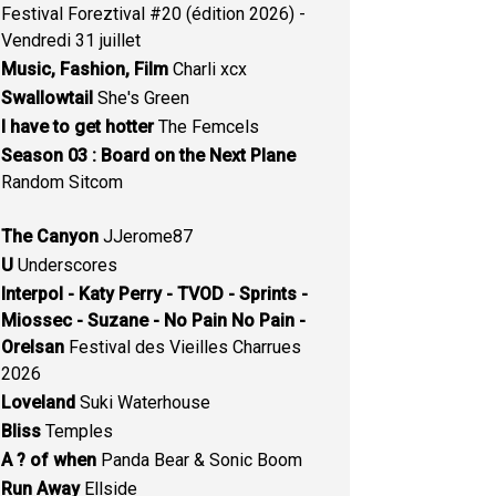
Festival Foreztival #20 (édition 2026) -
Vendredi 31 juillet
Music, Fashion, Film
Charli xcx
Swallowtail
She's Green
I have to get hotter
The Femcels
Season 03 : Board on the Next Plane
Random Sitcom
The Canyon
JJerome87
U
Underscores
Interpol - Katy Perry - TVOD - Sprints -
Miossec - Suzane - No Pain No Pain -
Orelsan
Festival des Vieilles Charrues
2026
Loveland
Suki Waterhouse
Bliss
Temples
A ? of when
Panda Bear & Sonic Boom
Run Away
Ellside