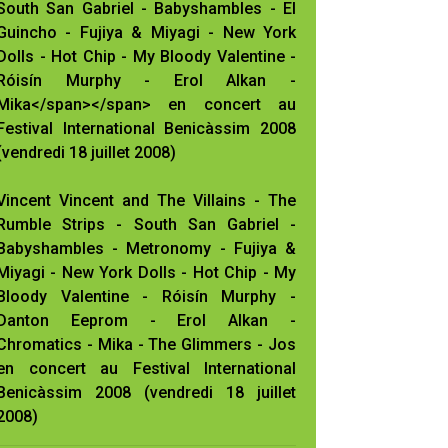
South San Gabriel - Babyshambles - El
Guincho - Fujiya & Miyagi - New York
Dolls - Hot Chip - My Bloody Valentine -
Róisín Murphy - Erol Alkan -
Mika</span></span> en concert au
Festival International Benicàssim 2008
(vendredi 18 juillet 2008)
Vincent Vincent and The Villains - The
Rumble Strips - South San Gabriel -
Babyshambles - Metronomy - Fujiya &
Miyagi - New York Dolls - Hot Chip - My
Bloody Valentine - Róisín Murphy -
Danton Eeprom - Erol Alkan -
Chromatics - Mika - The Glimmers - Jos
en concert au Festival International
Benicàssim 2008 (vendredi 18 juillet
2008)