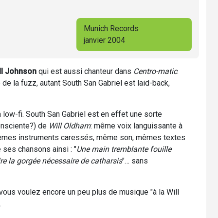
Munich Records
janvier 2004
ll Johnson
qui est aussi chanteur dans
Centro-matic
.
de la fuzz, autant South San Gabriel est laid-back,
low-fi. South San Gabriel est en effet une sorte
onsciente?) de
Will Oldham
: même voix languissante à
mêmes instruments caressés, même son, mêmes textes
 ses chansons ainsi : "
Une main tremblante fouille
re la gorgée nécessaire de catharsis
"… sans
vous voulez encore un peu plus de musique "à la Will
…