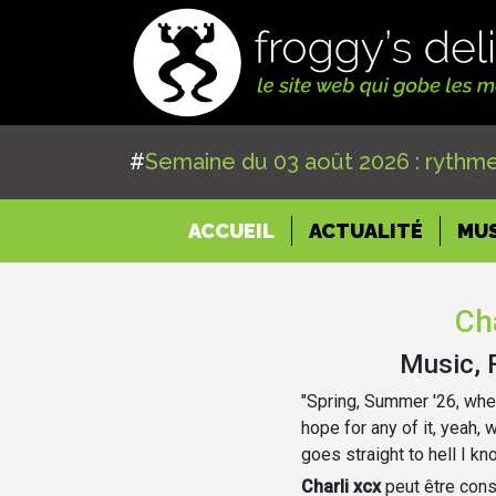
#
Semaine du 03 août 2026 : rythme
(CURRENT)
ACCUEIL
ACTUALITÉ
MU
Cha
Music, 
"Spring, Summer '26, whe
hope for any of it, yeah, 
goes straight to hell I kn
Charli xcx
peut être con