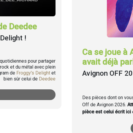
de Deedee
Delight !
Ca se joue à 
avait déjà parl
uotidiennes pour partager
rock et du métal avec plein
Avignon OFF 2
agram de
Froggy's Delight
et
bien sûr celui de
Deedee
Des pièces dont on vous 
Off de Avignon 2026.
At
pièce est celui écrit ici
e