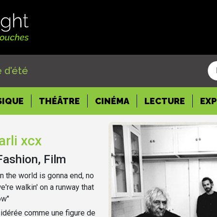
 d'été
SIQUE
THÉÂTRE
CINÉMA
LECTURE
EX
rli xcx
Fashion, Film
n the world is gonna end, no
we're walkin' on a runway that
ow"
sidérée comme une figure de