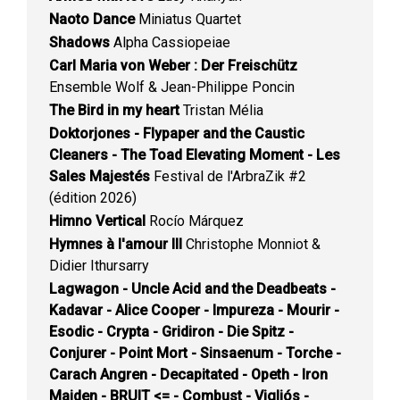
Naoto Dance
Miniatus Quartet
Shadows
Alpha Cassiopeiae
Carl Maria von Weber : Der Freischütz
Ensemble Wolf & Jean-Philippe Poncin
The Bird in my heart
Tristan Mélia
Doktorjones - Flypaper and the Caustic
Cleaners - The Toad Elevating Moment - Les
Sales Majestés
Festival de l'ArbraZik #2
(édition 2026)
Himno Vertical
Rocío Márquez
Hymnes à l'amour III
Christophe Monniot &
Didier Ithursarry
Lagwagon - Uncle Acid and the Deadbeats -
Kadavar - Alice Cooper - Impureza - Mourir -
Esodic - Crypta - Gridiron - Die Spitz -
Conjurer - Point Mort - Sinsaenum - Torche -
Carach Angren - Decapitated - Opeth - Iron
Maiden - BRUIT <= - Combust - Vigljós -