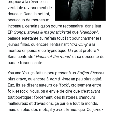
propice à la rêverie, un
véritable ravissement de
douceur. Dans la setlist,
beaucoup de morceaux
inconnus, certains qu'on pourra reconnaître dans leur
EP
Songs, stories & magic tricks
tel que "
Rainbow
",
ballade entêtante au refrain tout fait pour charmer les
jeunes filles, ou encore l'entraînant "
Crawling
" à la
montée en puissance hypnotique. Un petit préféré ?
Sans conteste "
House of the moon
" et sa descente de
basse frissonnante.
You and You, ça fait un peu penser à un
Sufjan Stevens
plus grave, ou encore à
Iron & Wine
un peu plus agité.
Eux, ils se disent auteurs de "fock", croisement entre
folk et rock. Nous, on a envie de dire que c'est avant
tout poétique : forcément, des histoires d'amours
malheureux et d'évasions, ça parle à tout le monde,
mais en plus des mots, il y avait la musique. Ce je-ne-