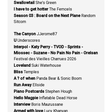
Swallowtail
She's Green
I have to get hotter
The Femcels
Season 03 : Board on the Next Plane
Random
Sitcom
The Canyon
JJerome87
U
Underscores
Interpol - Katy Perry - TVOD - Sprints -
Miossec - Suzane - No Pain No Pain - Orelsan
Festival des Vieilles Charrues 2026
Loveland
Suki Waterhouse
Bliss
Temples
A ? of when
Panda Bear & Sonic Boom
Run Away
Ellside
Piano Postcards
Stephen Hough
Hello Magpie
Inflatable Dead Horse
Interview
Boris Maurussane
Armed with love
Lucy Khanyan