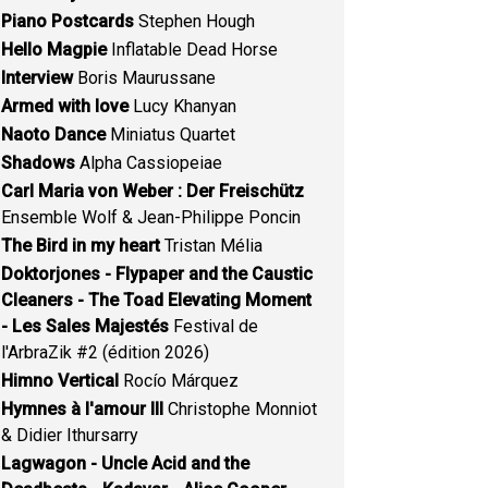
Piano Postcards
Stephen Hough
Hello Magpie
Inflatable Dead Horse
Interview
Boris Maurussane
Armed with love
Lucy Khanyan
Naoto Dance
Miniatus Quartet
Shadows
Alpha Cassiopeiae
Carl Maria von Weber : Der Freischütz
Ensemble Wolf & Jean-Philippe Poncin
The Bird in my heart
Tristan Mélia
Doktorjones - Flypaper and the Caustic
Cleaners - The Toad Elevating Moment
- Les Sales Majestés
Festival de
l'ArbraZik #2 (édition 2026)
Himno Vertical
Rocío Márquez
Hymnes à l'amour III
Christophe Monniot
& Didier Ithursarry
Lagwagon - Uncle Acid and the