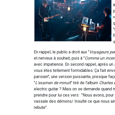
à
p
r
q
"
f
s
En rappel, le public a droit aux "
Voyageurs pe
et nerveux à souhait, puis à "
Comme un incen
avec impatience. En second rappel, après un 
vous êtes tellement formidables. Ça fait envie
parisien", une version puissante, presque fa
"
L'examen de minuit
" tiré de l'album
Charles 
electric guitar ? Mais on se demande quand m
prendre pour lui ces vers : "Nous avons, pour 
vassale des démons/ Insulté ce que nous aim
rebute".