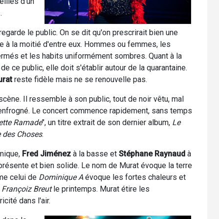
illes d'un
.
 regarde le public. On se dit qu'on prescrirait bien une
ne à la moitié d'entre eux. Hommes ou femmes, les
ermés et les habits uniformément sombres. Quant à la
 ce public, elle doit s'établir autour de la quarantaine.
rat
reste fidèle mais ne se renouvelle pas.
scène. Il ressemble à son public, tout de noir vêtu, mal
r renfrogné. Le concert commence rapidement, sans temps
ette Ramade
", un titre extrait de son dernier album,
Le
e des Choses
.
hmique,
Fred Jiménez
à la basse et
Stéphane Raynaud
à
t présente et bien solide. Le nom de Murat évoque la terre
me celui de
Dominique A
évoque les fortes chaleurs et
u
Françoiz Breut
le printemps. Murat étire les
icité dans l'air.