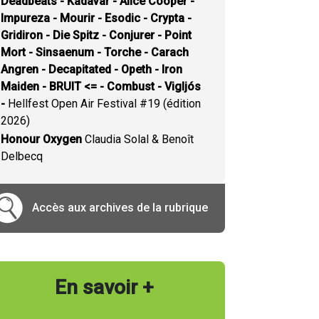
Deadbeats - Kadavar - Alice Cooper -
Impureza - Mourir - Esodic - Crypta -
Gridiron - Die Spitz - Conjurer - Point
Mort - Sinsaenum - Torche - Carach
Angren - Decapitated - Opeth - Iron
Maiden - BRUIT <= - Combust - Vigljós
-
Hellfest Open Air Festival #19 (édition
2026)
Honour Oxygen
Claudia Solal & Benoît
Delbecq
Accès aux archives de la rubrique
En savoir +