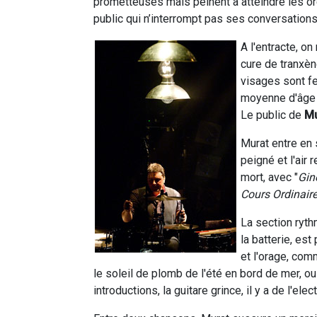
prometteuses mais peinent à atteindre les ore
public qui n’interrompt pas ses conversations
A l'entracte, on
cure de tranxè
visages sont f
moyenne d'âge de
Le public de
Mu
Murat entre en 
peigné et l'ai
mort, avec "
Gin
Cours Ordinair
La section ryt
la batterie, es
et l'orage, com
le soleil de plomb de l'été en bord de mer, o
introductions, la guitare grince, il y a de l'electr