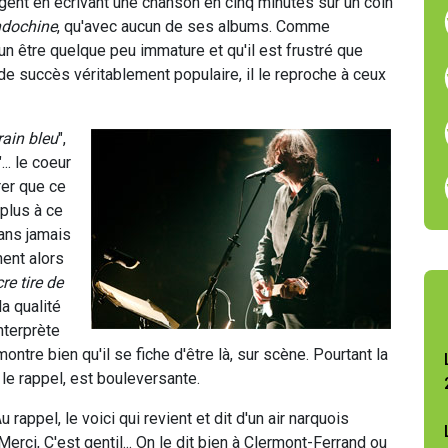
gent en écrivant une chanson en cinq minutes sur un coin
ndochine
, qu'avec aucun de ses albums. Comme
n être quelque peu immature et qu'il est frustré que
 de succès véritablement populaire, il le reproche à ceux
rain bleu
",
.. le coeur
rer que ce
plus à ce
sans jamais
nent alors
re tire de
la qualité
nterprète
ntre bien qu'il se fiche d'être là, sur scène. Pourtant la
t le rappel, est bouleversante.
u rappel, le voici qui revient et dit d'un air narquois
Merci, C'est gentil... On le dit bien à Clermont-Ferrand ou