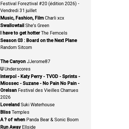
Festival Foreztival #20 (édition 2026) -
Vendredi 31 juillet
Music, Fashion, Film
Charli xcx
Swallowtail
She's Green
I have to get hotter
The Femcels
Season 03 : Board on the Next Plane
Random Sitcom
The Canyon
JJerome87
U
Underscores
Interpol - Katy Perry - TVOD - Sprints -
Miossec - Suzane - No Pain No Pain -
Orelsan
Festival des Vieilles Charrues
2026
Loveland
Suki Waterhouse
Bliss
Temples
A ? of when
Panda Bear & Sonic Boom
Run Away
Ellside