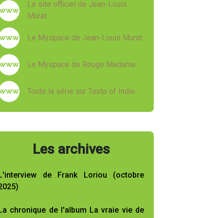
Le site officiel de Jean-Louis
Murat
Le Myspace de Jean-Louis Murat
Le Myspace de Rouge Madame
Toute la série sur Taste of Indie
Les archives
L'interview de Frank Loriou (octobre
2025)
La chronique de l'album La vraie vie de