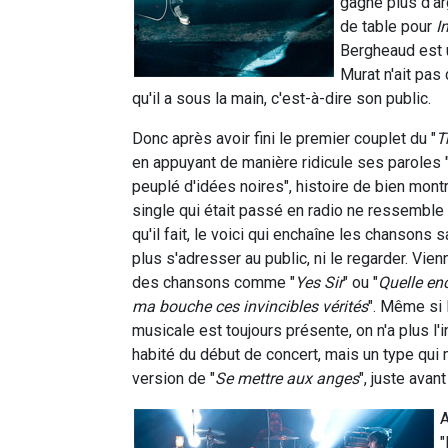
gagné plus d'ar
de table pour
I
Bergheaud est u
Murat n'ait pas
qu'il a sous la main, c'est-à-dire son public.
Donc après avoir fini le premier couplet du "
T
en appuyant de manière ridicule ses paroles ".
peuplé d'idées noires", histoire de bien mont
single qui était passé en radio ne ressemble 
qu'il fait, le voici qui enchaîne les chansons 
plus s'adresser au public, ni le regarder. Vien
des chansons comme "
Yes Sir
" ou "
Quelle enc
ma bouche ces invincibles vérités
". Même si 
musicale est toujours présente, on n'a plus l'i
habité du début de concert, mais un type qui mo
version de "
Se mettre aux anges
", juste avan
A
"