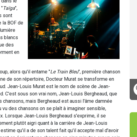
 dans le
 "
Taïga
",
s sont
de la BOF de
 lumière
es blancs
ue des
orment en
oup, alors qu'il entame "
Le Train Bleu
", première chanson
ne de son répertoire, Docteur Murat se transforme en
ud. Jean-Louis Murat est le nom de scène de Jean-
d. C'est sous son vrai nom, Jean-Louis Bergheaud, que
s chansons, mais Bergheaud est aussi l'âme damnée
u vu des chansons on se plaît à imaginer sensible,
ux. Lorsque Jean-Louis Bergheaud s'exprime, il se
ment plutôt aigri quant à la carrière de Jean-Louis
estime qu'il a de son talent fait qu'il accepte mal d'avoir