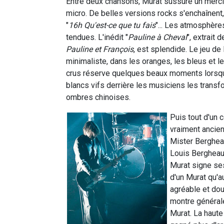
Entre deux chansons, Murat sussure un merci
micro. De belles versions rocks s'enchaînent,
"
16h Qu'est-ce que tu fais
"... Les atmosphère
tendues. L'inédit "
Pauline à Cheval
", extrait 
Pauline et François
, est splendide. Le jeu de
minimaliste, dans les oranges, les bleus et l
crus réserve quelques beaux moments lorsq
blancs vifs derrière les musiciens les transf
ombres chinoises.
Puis tout d'un c
vraiment ancien
Mister Berghea
Louis Bergheau
Murat signe se
d'un Murat qu'a
agréable et do
montre générale
Murat. La haute 