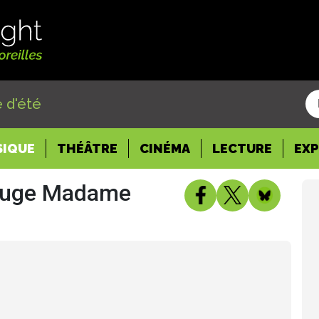
 d'été
SIQUE
THÉÂTRE
CINÉMA
LECTURE
EX
Rouge Madame