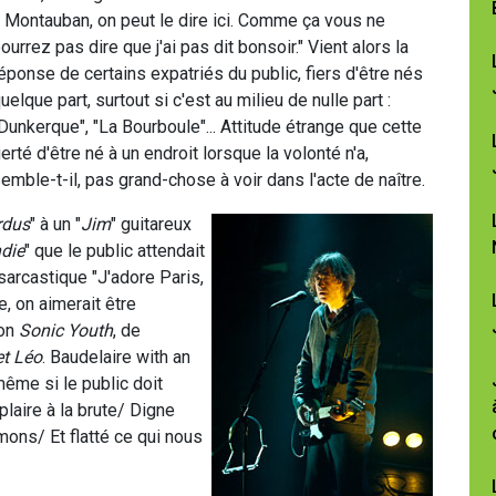
 Montauban, on peut le dire ici. Comme ça vous ne
ourrez pas dire que j'ai pas dit bonsoir." Vient alors la
éponse de certains expatriés du public, fiers d'être nés
uelque part, surtout si c'est au milieu de nulle part :
Dunkerque", "La Bourboule"... Attitude étrange que cette
ierté d'être né à un endroit lorsque la volonté n'a,
emble-t-il, pas grand-chose à voir dans l'acte de naître.
rdus
" à un "
Jim
" guitareux
die
" que le public attendait
sarcastique "J'adore Paris,
, on aimerait être
çon
Sonic Youth
, de
et Léo
. Baudelaire with an
ême si le public doit
plaire à la brute/ Digne
ons/ Et flatté ce qui nous