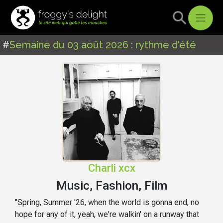
#
Semaine du 03 août 2026 : rythme d'été
Charli xcx
Music, Fashion, Film
"Spring, Summer '26, when the world is gonna end, no
hope for any of it, yeah, we're walkin' on a runway that