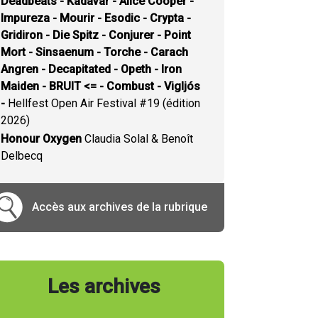
Deadbeats - Kadavar - Alice Cooper -
Impureza - Mourir - Esodic - Crypta -
Gridiron - Die Spitz - Conjurer - Point
Mort - Sinsaenum - Torche - Carach
Angren - Decapitated - Opeth - Iron
Maiden - BRUIT <= - Combust - Vigljós
-
Hellfest Open Air Festival #19 (édition
2026)
Honour Oxygen
Claudia Solal & Benoît
Delbecq
Accès aux archives de la rubrique
Les archives