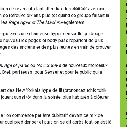
tion de revenants tant attendus : les
Senser
avec une
on se retrouve dix ans plus tot quand ce groupe faisait la
t les
Rage Against The Machine
également.
énergie avec une chanteuse hyper sensuelle qui bouge
 de nouveau les pogos et body pass repartent de plus
isages des anciens et des plus jeunes en train de prouver
.
h
,
Age of panic
ou
No comply
à de nouveaux morceaux
Bref, pari réussi pour Senser et pour le public qui a
ncert des New Yorkais hype de
!!!
(prononcez tchik tchik
s jouent aussi tôt dans la soirée, plus habitués à clôturer
se : on commence par être dubitatif devant ce mix de
ur quel pied danser et puis on se dit après tout, on est là