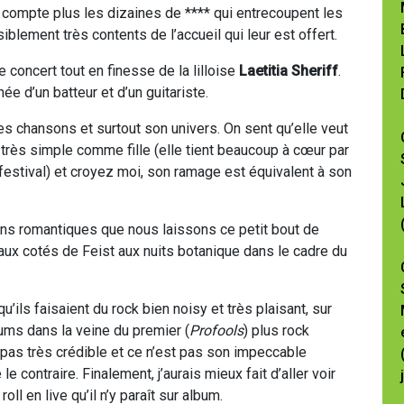
e compte plus les dizaines de **** qui entrecoupent les
iblement très contents de l’accueil qui leur est offert.
e concert tout en finesse de la lilloise
Laetitia Sheriff
.
ée d’un batteur et d’un guitariste.
ces chansons et surtout son univers. On sent qu’elle veut
 très simple comme fille (elle tient beaucoup à cœur par
estival) et croyez moi, son ramage est équivalent à son
ons romantiques que nous laissons ce petit bout de
ée aux cotés de Feist aux nuits botanique dans le cadre du
qu’ils faisaient du rock bien noisy et très plaisant, sur
ums dans la veine du premier (
Profools
) plus rock
 pas très crédible et ce n’est pas son impeccable
e contraire. Finalement, j’aurais mieux fait d’aller voir
oll en live qu’il n’y paraît sur album.