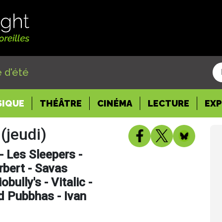
 d'été
SIQUE
THÉÂTRE
CINÉMA
LECTURE
EX
(jeudi)
 - Les Sleepers -
erbert - Savas
bully's - Vitalic -
d Pubbhas - Ivan