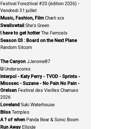
Festival Foreztival #20 (édition 2026) -
Vendredi 31 juillet
Music, Fashion, Film
Charli xcx
Swallowtail
She's Green
I have to get hotter
The Femcels
Season 03 : Board on the Next Plane
Random Sitcom
The Canyon
JJerome87
U
Underscores
Interpol - Katy Perry - TVOD - Sprints -
Miossec - Suzane - No Pain No Pain -
Orelsan
Festival des Vieilles Charrues
2026
Loveland
Suki Waterhouse
Bliss
Temples
A ? of when
Panda Bear & Sonic Boom
Run Away
Ellside