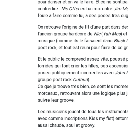
pour danser et on va le faire. Et ce ne sont 
contredire :
Nic Offer
est un mix entre
Jim Mo
foule à faire comme lui, a des poses très su
On retrouve l’origine de !!! d’une part dans
l’ancien groupe hardcore de
Nic
(
Yah Mos
) e
musique (comme ils le faisaient dans
Black 
post rock, et tout est réuni pour faire de ce 
Et le public le comprend assez vite, poussé 
torrides qui font crier les filles, ses ascens
poses politiquement incorrectes avec
John 
groupe post rock
Outhud
).
Ce que je trouve très bien, ce sont les mome
morceaux , retrouvant alors une logique plus 
suivre leur groove.
Les musiciens jouent de tous les instruments 
avec comme inscriptions Kiss my fist) entonn
aussi chaude, soul et groovy.