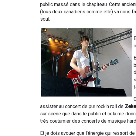
public massé dans le chapiteau. Cette ancie
(tous deux canadiens comme elle) va nous fair
soul.
E
c
E
b
d
s
f
C
assister au concert de pur rock’n roll de
Zeke
sur scène que dans le public et cela me donn
très coutumier des concerts de musique hard
Et je dois avouer que l’énergie qui ressort de