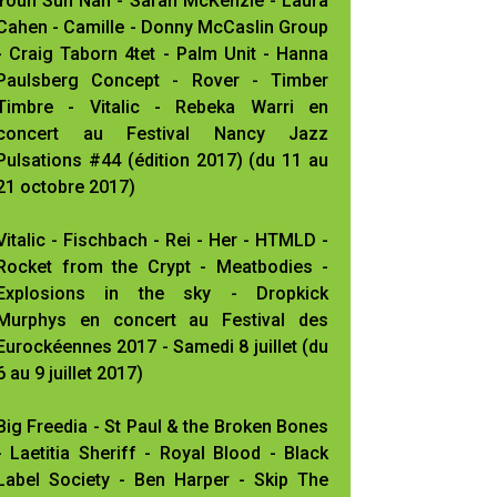
Youn Sun Nah - Sarah McKenzie - Laura
Cahen - Camille - Donny McCaslin Group
- Craig Taborn 4tet - Palm Unit - Hanna
Paulsberg Concept - Rover - Timber
Timbre - Vitalic - Rebeka Warri en
concert au Festival Nancy Jazz
Pulsations #44 (édition 2017) (du 11 au
21 octobre 2017)
Vitalic - Fischbach - Rei - Her - HTMLD -
Rocket from the Crypt - Meatbodies -
Explosions in the sky - Dropkick
Murphys en concert au Festival des
Eurockéennes 2017 - Samedi 8 juillet (du
6 au 9 juillet 2017)
Big Freedia - St Paul & the Broken Bones
- Laetitia Sheriff - Royal Blood - Black
Label Society - Ben Harper - Skip The