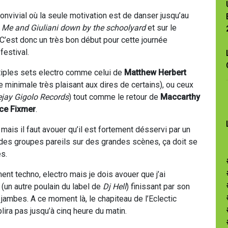
convivial où la seule motivation est de danser jusqu’au
Me and Giuliani down by the schoolyard
et sur le
 C’est donc un très bon début pour cette journée
festival.
tiples sets electro comme celui de
Matthew Herbert
 minimale très plaisant aux dires de certains), ou ceux
jay Gigolo Records
) tout comme le retour de
Maccarthy
ce Fixmer
.
ais il faut avouer qu’il est fortement désservi par un
as des groupes pareils sur des grandes scènes, ça doit se
s.
nt techno, electro mais je dois avouer que j’ai
(un autre poulain du label de
Dj Hell
) finissant par son
ambes. A ce moment là, le chapiteau de l’Eclectic
ira pas jusqu’à cinq heure du matin.