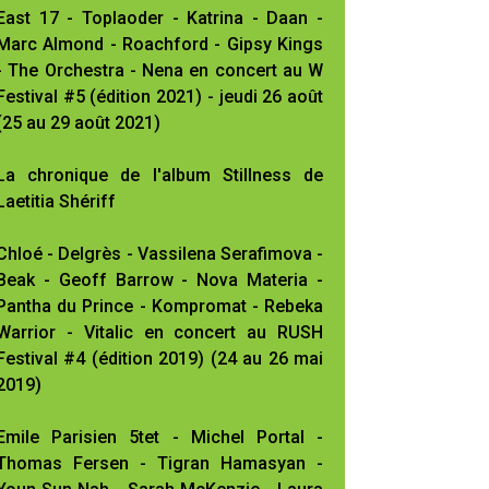
East 17 - Toplaoder - Katrina - Daan -
Marc Almond - Roachford - Gipsy Kings
- The Orchestra - Nena en concert au W
Festival #5 (édition 2021) - jeudi 26 août
(25 au 29 août 2021)
La chronique de l'album Stillness de
Laetitia Shériff
Chloé - Delgrès - Vassilena Serafimova -
Beak - Geoff Barrow - Nova Materia -
Pantha du Prince - Kompromat - Rebeka
Warrior - Vitalic en concert au RUSH
Festival #4 (édition 2019) (24 au 26 mai
2019)
Emile Parisien 5tet - Michel Portal -
Thomas Fersen - Tigran Hamasyan -