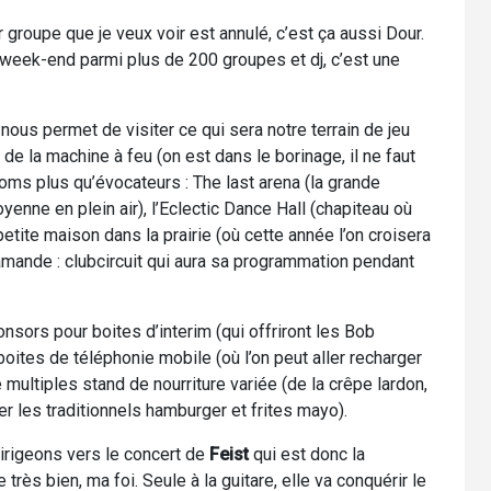
r groupe que je veux voir est annulé, c’est ça aussi Dour.
e week-end parmi plus de 200 groupes et dj, c’est une
) nous permet de visiter ce qui sera notre terrain de jeu
de la machine à feu (on est dans le borinage, il ne faut
 noms plus qu’évocateurs : The last arena (la grande
enne en plein air), l’Eclectic Dance Hall (chapiteau où
 petite maison dans la prairie (où cette année l’on croisera
amande : clubcircuit qui aura sa programmation pendant
onsors pour boites d’interim (qui offriront les Bob
boites de téléphonie mobile (où l’on peut aller recharger
ltiples stand de nourriture variée (de la crêpe lardon,
er les traditionnels hamburger et frites mayo).
dirigeons vers le concert de
Feist
qui est donc la
 très bien, ma foi. Seule à la guitare, elle va conquérir le