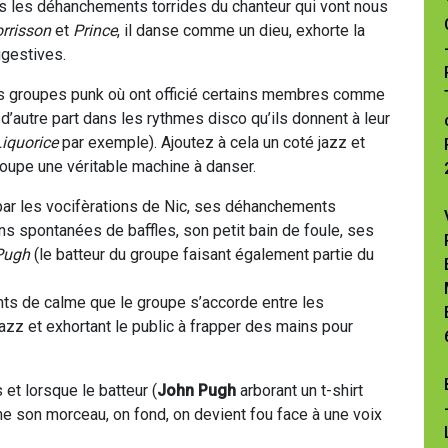
pas les déhanchements torrides du chanteur qui vont nous
rrisson
et
Prince
, il danse comme un dieu, exhorte la
ggestives.
 des groupes punk où ont officié certains membres comme
t d’autre part dans les rythmes disco qu’ils donnent à leur
Liquorice
par exemple). Ajoutez à cela un coté jazz et
groupe une véritable machine à danser.
par les vocifèrations de Nic, ses déhanchements
ions spontanées de baffles, son petit bain de foule, ses
Pugh
(le batteur du groupe faisant également partie du
nts de calme que le groupe s’accorde entre les
jazz et exhortant le public à frapper des mains pour
et lorsque le batteur (
John Pugh
arborant un t-shirt
e son morceau, on fond, on devient fou face à une voix