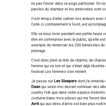
ne pas foncer dans ce pogo particulier. On n
paroles du chanteur et les américains sont vis
Il est temps d’aller calmer nos ardeurs avec l
Celle ci, contrairement à Feist, est accompagn
Elle va nous livrer pendant une petite heure 
être en communion avec le public, qu’elle est
exemple de remercier les 200 bénévoles du f
plumage.
C’est donc plein la tête de charme, de chans
femme qui ira loin et qui s’était déjà illustr
festival Les femmes s’en mêlent.
Je passe sur
Les Sleepers
dont j’ai entendu 
Daan
qui selon moi devrait continuer des alb
country folk que dans cette espèce d’electro
costume blanc trois pièces qui me feront dire l
Avril
qui aux dires d’amis est bien plus rock’n r