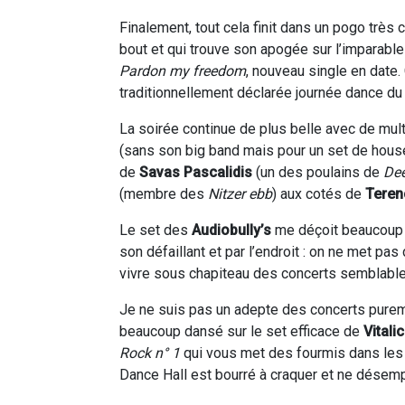
Finalement, tout cela finit dans un pogo très 
bout et qui trouve son apogée sur l’imparable
Pardon my freedom
, nouveau single en date.
traditionnellement déclarée journée dance du 
La soirée continue de plus belle avec de mul
(sans son big band mais pour un set de house
de
Savas Pascalidis
(un des poulains de
Dee
(membre des
Nitzer ebb
) aux cotés de
Teren
Le set des
Audiobully’s
me déçoit beaucoup m
son défaillant et par l’endroit : on ne met p
vivre sous chapiteau des concerts semblable
Je ne suis pas un adepte des concerts pureme
beaucoup dansé sur le set efficace de
Vitalic
Rock n° 1
qui vous met des fourmis dans les j
Dance Hall est bourré à craquer et ne désempl