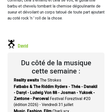
commun, cela s'entend et cela se voit, le guitariste
barbu et chevelu tombant la chemise dégoulinante de
sueur et dévoilant un corps tatoué de toute part ajoutant
au coté rock 'n ' roll de la chose.
David
Du côté de la musique
cette semaine :
Reality awaits
The Strokes
Fatbabs & The Riddim Ryders - Théa - Danakil
- Danyl - Ludwig Von 88 - Josman - Yuksek -
Zentone - Perceval
Festival Foreztival #20
(édition 2026) - Vendredi 31 juillet
Music, Fashion, Film
Charli xcx