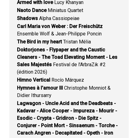
Armed with love
Lucy Khanyan
Naoto Dance
Miniatus Quartet
Shadows
Alpha Cassiopeiae
Carl Maria von Weber : Der Freischütz
Ensemble Wolf & Jean-Philippe Poncin
The Bird in my heart
Tristan Mélia
Doktorjones - Flypaper and the Caustic
Cleaners - The Toad Elevating Moment - Les
Sales Majestés
Festival de l'ArbraZik #2
(édition 2026)
Himno Vertical
Rocío Márquez
Hymnes à l'amour III
Christophe Monniot &
Didier Ithursarry
Lagwagon - Uncle Acid and the Deadbeats -
Kadavar - Alice Cooper - Impureza - Mourir -
Esodic - Crypta - Gridiron - Die Spitz -
Conjurer - Point Mort - Sinsaenum - Torche -
Carach Angren - Decapitated - Opeth - Iron