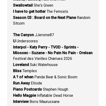
Swallowtail
She's Green
I have to get hotter
The Femcels
Season 03 : Board on the Next Plane
Random
Sitcom
The Canyon
JJerome87
U
Underscores
Interpol - Katy Perry - TVOD - Sprints -
Miossec - Suzane - No Pain No Pain - Orelsan
Festival des Vieilles Charrues 2026
Loveland
Suki Waterhouse
Bliss
Temples
A ? of when
Panda Bear & Sonic Boom
Run Away
Ellside
Piano Postcards
Stephen Hough
Hello Magpie
Inflatable Dead Horse
Interview
Boris Maurussane