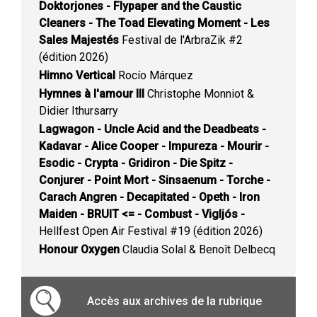
Doktorjones - Flypaper and the Caustic
Cleaners - The Toad Elevating Moment - Les
Sales Majestés
Festival de l'ArbraZik #2
(édition 2026)
Himno Vertical
Rocío Márquez
Hymnes à l'amour III
Christophe Monniot &
Didier Ithursarry
Lagwagon - Uncle Acid and the Deadbeats -
Kadavar - Alice Cooper - Impureza - Mourir -
Esodic - Crypta - Gridiron - Die Spitz -
Conjurer - Point Mort - Sinsaenum - Torche -
Carach Angren - Decapitated - Opeth - Iron
Maiden - BRUIT <= - Combust - Vigljós -
Hellfest Open Air Festival #19 (édition 2026)
Honour Oxygen
Claudia Solal & Benoît Delbecq
Accès aux archives de la rubrique