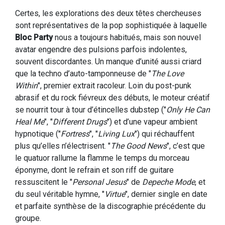
Certes, les explorations des deux têtes chercheuses
sont représentatives de la pop sophistiquée à laquelle
Bloc Party
nous a toujours habitués, mais son nouvel
avatar engendre des pulsions parfois indolentes,
souvent discordantes. Un manque d’unité aussi criard
que la techno d’auto-tamponneuse de "
The Love
Within
", premier extrait racoleur. Loin du post-punk
abrasif et du rock fiévreux des débuts, le moteur créatif
se nourrit tour à tour d’étincelles dubstep ("
Only He Can
Heal Me
", "
Different Drugs
") et d’une vapeur ambient
hypnotique ("
Fortress
", "
Living Lux
") qui réchauffent
plus qu’elles n’électrisent. "
The Good News
", c’est que
le quatuor rallume la flamme le temps du morceau
éponyme, dont le refrain et son riff de guitare
ressuscitent le "
Personal Jesus
" de
Depeche Mode
, et
du seul véritable hymne, "
Virtue
", dernier single en date
et parfaite synthèse de la discographie précédente du
groupe.