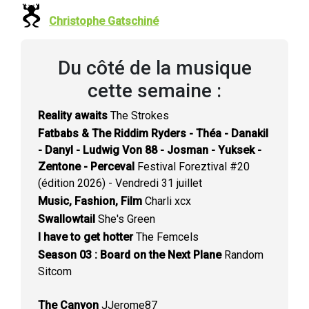
Christophe Gatschiné
Du côté de la musique
cette semaine :
Reality awaits
The Strokes
Fatbabs & The Riddim Ryders - Théa - Danakil
- Danyl - Ludwig Von 88 - Josman - Yuksek -
Zentone - Perceval
Festival Foreztival #20
(édition 2026) - Vendredi 31 juillet
Music, Fashion, Film
Charli xcx
Swallowtail
She's Green
I have to get hotter
The Femcels
Season 03 : Board on the Next Plane
Random
Sitcom
The Canyon
JJerome87