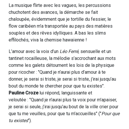
La musique flirte avec les vagues, les percussions
chuchotent des avances, la démarche se fait
chaloupée, évidemment que je tortille du fessier, le
flow caribéen m’a transportée au pays des matières
souples et des rêves idylliques. A bas les slims
effilochés, viva la chemise hawaïenne !
L’amour avec la voix d’un
Léo Ferré
, sensuelle et un
tantinet rocailleuse, la mélodie s’accrochant aux mots
comme les galets détournent les lois de la physique
pour ricocher : "Quand je n’aurai plus d’amour à te
donner, je serai si triste, je serai si triste, j’irai jusqu’au
bout du monde te chercher pour que tu existes".
Pauline Croze
lui répond, languissante et
veloutée : "Quand je n’aurai plus ta voix pour m’apaiser,
je serai si seule, j’irai jusqu’au bout de la ville crier pour
que tu me veuilles, pour que tu m’accueilles" ("
Pour que
tu existes
").