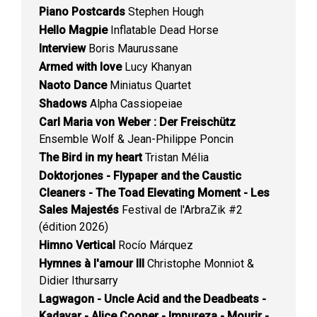
Piano Postcards
Stephen Hough
Hello Magpie
Inflatable Dead Horse
Interview
Boris Maurussane
Armed with love
Lucy Khanyan
Naoto Dance
Miniatus Quartet
Shadows
Alpha Cassiopeiae
Carl Maria von Weber : Der Freischütz
Ensemble Wolf & Jean-Philippe Poncin
The Bird in my heart
Tristan Mélia
Doktorjones - Flypaper and the Caustic
Cleaners - The Toad Elevating Moment - Les
Sales Majestés
Festival de l'ArbraZik #2
(édition 2026)
Himno Vertical
Rocío Márquez
Hymnes à l'amour III
Christophe Monniot &
Didier Ithursarry
Lagwagon - Uncle Acid and the Deadbeats -
Kadavar - Alice Cooper - Impureza - Mourir -