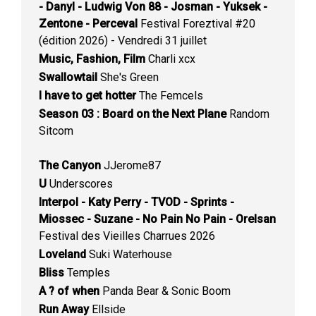
- Danyl - Ludwig Von 88 - Josman - Yuksek -
Zentone - Perceval
Festival Foreztival #20
(édition 2026) - Vendredi 31 juillet
Music, Fashion, Film
Charli xcx
Swallowtail
She's Green
I have to get hotter
The Femcels
Season 03 : Board on the Next Plane
Random
Sitcom
The Canyon
JJerome87
U
Underscores
Interpol - Katy Perry - TVOD - Sprints -
Miossec - Suzane - No Pain No Pain - Orelsan
Festival des Vieilles Charrues 2026
Loveland
Suki Waterhouse
Bliss
Temples
A ? of when
Panda Bear & Sonic Boom
Run Away
Ellside