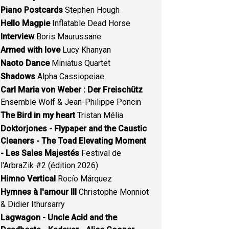
Piano Postcards
Stephen Hough
Hello Magpie
Inflatable Dead Horse
Interview
Boris Maurussane
Armed with love
Lucy Khanyan
Naoto Dance
Miniatus Quartet
Shadows
Alpha Cassiopeiae
Carl Maria von Weber : Der Freischütz
Ensemble Wolf & Jean-Philippe Poncin
The Bird in my heart
Tristan Mélia
Doktorjones - Flypaper and the Caustic
Cleaners - The Toad Elevating Moment
- Les Sales Majestés
Festival de
l'ArbraZik #2 (édition 2026)
Himno Vertical
Rocío Márquez
Hymnes à l'amour III
Christophe Monniot
& Didier Ithursarry
Lagwagon - Uncle Acid and the