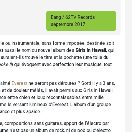
Bang / 62TV Records
septembre 2017
ale ou instrumentale, sans forme imposée, destinée soit
 C’est aussi le nom du nouvel album des
Girls In Hawaii
, qui
raient-ils trouvé le titre et la pochette (une toile du
oke II
) qui évoquent avec perfection leur musique, tout
t aimé
Everest
ne seront pas déroutés ? Sorti il y a 3 ans,
 et de douleur mêlés, il avait permis aux Girls in Hawaii
nce entre chien et loup reconnaissables entre mille.
me le versant lumineux d’Everest. L’album d’un groupe
iance et plus apaisé.
e, compositions sans guitares, apport de l’électro par
e n’est pas un album de rock, ni de pop ou d’électro.