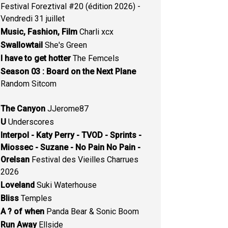
Festival Foreztival #20 (édition 2026) -
Vendredi 31 juillet
Music, Fashion, Film
Charli xcx
Swallowtail
She's Green
I have to get hotter
The Femcels
Season 03 : Board on the Next Plane
Random Sitcom
The Canyon
JJerome87
U
Underscores
Interpol - Katy Perry - TVOD - Sprints -
Miossec - Suzane - No Pain No Pain -
Orelsan
Festival des Vieilles Charrues
2026
Loveland
Suki Waterhouse
Bliss
Temples
A ? of when
Panda Bear & Sonic Boom
Run Away
Ellside