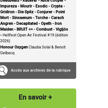
Deadbeats - Kadavar - Alice Cooper -
Impureza - Mourir - Esodic - Crypta -
Gridiron - Die Spitz - Conjurer - Point
Mort - Sinsaenum - Torche - Carach
Angren - Decapitated - Opeth - Iron
Maiden - BRUIT <= - Combust - Vigljós
-
Hellfest Open Air Festival #19 (édition
2026)
Honour Oxygen
Claudia Solal & Benoît
Delbecq
Accès aux archives de la rubrique
En savoir +