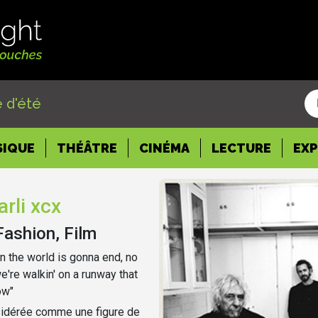
 d'été
SIQUE
THÉÂTRE
CINÉMA
LECTURE
EX
rli xcx
Fashion, Film
n the world is gonna end, no
we're walkin' on a runway that
ow"
sidérée comme une figure de