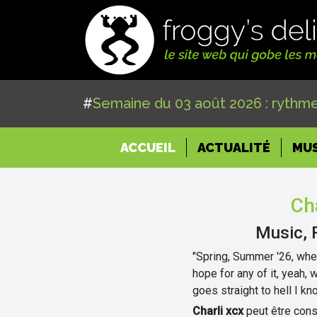
#
Semaine du 03 août 2026 : rythme
(CURRENT)
ACCUEIL
ACTUALITÉ
MU
Cha
Music, 
"Spring, Summer '26, whe
hope for any of it, yeah, 
goes straight to hell I kn
Charli xcx
peut être con