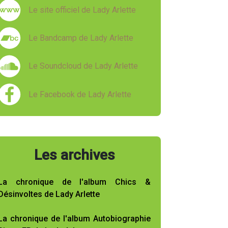
Le site officiel de Lady Arlette
Le Bandcamp de Lady Arlette
Le Soundcloud de Lady Arlette
Le Facebook de Lady Arlette
Les archives
La chronique de l'album Chics &
Désinvoltes de Lady Arlette
La chronique de l'album Autobiographie