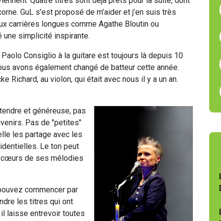
viennent. Quatre titres sont déjà prêts pour la suite, dont
rne. GuL s’est proposé de m’aider et j’en suis très
 aux carrières longues comme Agathe Bloutin ou
une simplicité inspirante.
aolo Consiglio à la guitare est toujours là depuis 10
nous avons également changé de batteur cette année.
ke Richard, au violon, qui était avec nous il y a un an.
 tendre et généreuse, pas
venirs. Pas de "petites"
lle les partage avec les
identielles. Le ton peut
es cœurs de ses mélodies
s pouvez commencer par
ndre les titres qui ont
il laisse entrevoir toutes