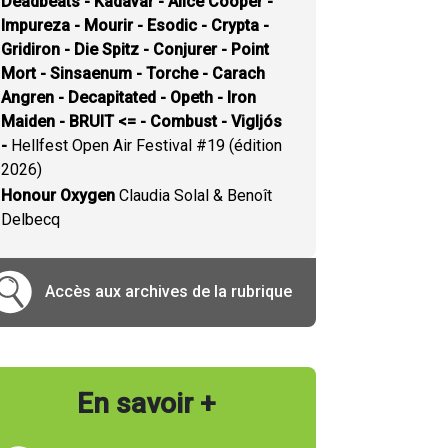
Deadbeats - Kadavar - Alice Cooper -
Impureza - Mourir - Esodic - Crypta -
Gridiron - Die Spitz - Conjurer - Point
Mort - Sinsaenum - Torche - Carach
Angren - Decapitated - Opeth - Iron
Maiden - BRUIT <= - Combust - Vigljós
-
Hellfest Open Air Festival #19 (édition
2026)
Honour Oxygen
Claudia Solal & Benoît
Delbecq
Accès aux archives de la rubrique
En savoir +