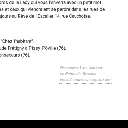
rès de la Lady qui vous l’enverra avec un petit mot
es et ceux qui viendraient se perdre dans les rues de
oujours au Rêve de l’Escalier 14, rue Cauchoise.
Chez l'habitant",
de Frétigny à Pissy-Pôville (76),
onsecours (76).
Retrouvez Lady Arlette
en Froggy's Session
pour 4 titres en cliquant ici !