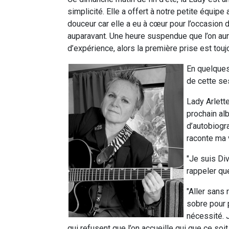
simplicité. Elle a offert à notre petite équi
douceur car elle a eu à cœur pour l’occasion d
auparavant. Une heure suspendue que l’on aur
d’expérience, alors la première prise est touj
En quelques 
de cette ses
Lady Arlette
prochain alb
d’autobiogra
raconte ma 
"Je suis Div
rappeler que
"Aller sans 
sobre pour p
nécessité. J
qui refusent que l’on accueille qui que ce so