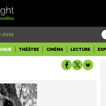
 d'été
SIQUE
THÉÂTRE
CINÉMA
LECTURE
EX