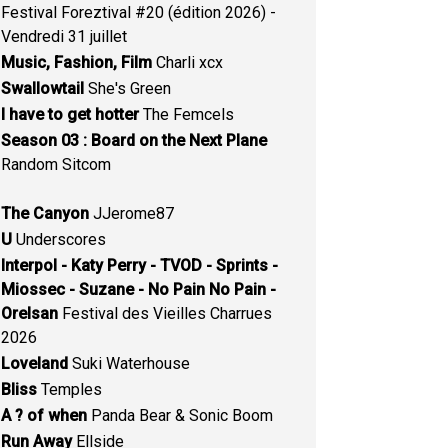
Festival Foreztival #20 (édition 2026) -
Vendredi 31 juillet
Music, Fashion, Film
Charli xcx
Swallowtail
She's Green
I have to get hotter
The Femcels
Season 03 : Board on the Next Plane
Random Sitcom
The Canyon
JJerome87
U
Underscores
Interpol - Katy Perry - TVOD - Sprints -
Miossec - Suzane - No Pain No Pain -
Orelsan
Festival des Vieilles Charrues
2026
Loveland
Suki Waterhouse
Bliss
Temples
A ? of when
Panda Bear & Sonic Boom
Run Away
Ellside