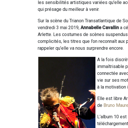
les sensibilités artistiques variées qu'elle a
qui présage du meilleur à venir.
Sur la scène du Trianon Transatlantique de Sot
vendredi 3 mai 2019,
Annabelle Cavallin
a cé
Arlette. Les costumes de scènes suspendus 
complicités, les titres que l’on reconnaît a
rappeler qu’elle va nous surprendre encore.
A la fois discr
immaîtrisable 
connectée avec 
vie sur ses mo
à la motivation 
Elle est libre A
de
Bruno Maur
L’album 10 est 
téléchargement