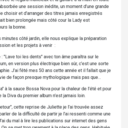
pe absorbée une session inédite, un moment d’une grande
e choisir et d’arranger des titres jamais enregistrés
ait bien prolongée mais côté cour la Lady est
ours la bonne.
minutes côté jardin, elle nous explique la préparation
sion et les projets à venir :
 : "Lave toi les dents" avec ton âme paraîtra sur le
um, en version plus électrique bien sûr, c’est une sorte
phie. J’ai fêté mes 50 ans cette année et il fallait que je
vie de façon presque mythologique mais pas que…
a" à la sauce Bossa Nova pour la chaleur de l’été et pour
 la Diva du premier album n’est jamais loin.
retour", cette reprise de Juliette je l’ai trouvée assez
arler de la difficulté de partir je l’ai ressenti comme une
’ai du mal à lire les publications sur internet des gens
it. On se met trop rarement à la place des gens. Habituée