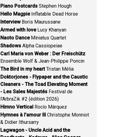
Piano Postcards
Stephen Hough
Hello Magpie
Inflatable Dead Horse
Interview
Boris Maurussane
Armed with love
Lucy Khanyan
Naoto Dance
Miniatus Quartet
Shadows
Alpha Cassiopeiae
Carl Maria von Weber : Der Freischütz
Ensemble Wolf & Jean-Philippe Poncin
The Bird in my heart
Tristan Mélia
Doktorjones - Flypaper and the Caustic
Cleaners - The Toad Elevating Moment
- Les Sales Majestés
Festival de
l'ArbraZik #2 (édition 2026)
Himno Vertical
Rocío Márquez
Hymnes à l'amour III
Christophe Monniot
& Didier Ithursarry
Lagwagon - Uncle Acid and the