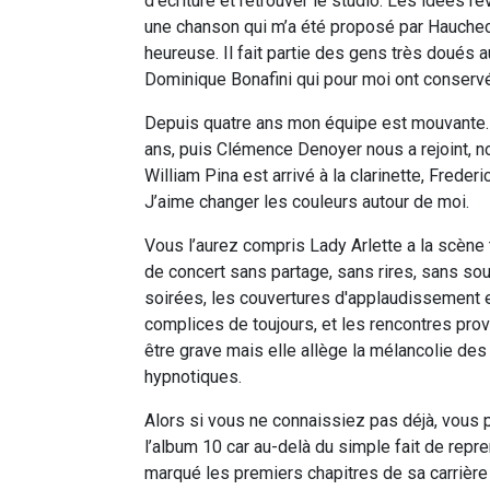
d’écriture et retrouver le studio. Les idées re
une chanson qui m’a été proposé par Haucheco
heureuse. Il fait partie des gens très doués
Dominique Bonafini qui pour moi ont conservé 
Depuis quatre ans mon équipe est mouvante. P
ans, puis Clémence Denoyer nous a rejoint, 
William Pina est arrivé à la clarinette, Frederic
J’aime changer les couleurs autour de moi.
Vous l’aurez compris Lady Arlette a la scène
de concert sans partage, sans rires, sans sou
soirées, les couvertures d'applaudissement e
complices de toujours, et les rencontres prov
être grave mais elle allège la mélancolie d
hypnotiques.
Alors si vous ne connaissiez pas déjà, vou
l’album 10 car au-delà du simple fait de repre
marqué les premiers chapitres de sa carrière 