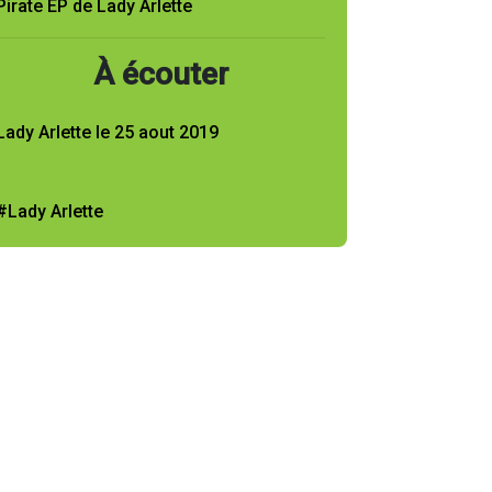
Pirate EP de Lady Arlette
À écouter
Lady Arlette le 25 aout 2019
#Lady Arlette