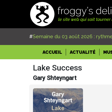
#
Semaine du 03 août 2026 : rythme
(CURRENT)
ACCUEIL
ACTUALITÉ
MU
Lake Success
Gary Shteyngart