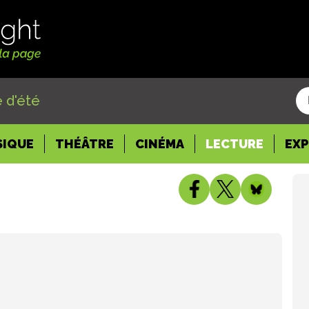
 d'été
SIQUE
THÉÂTRE
CINÉMA
LECTURE
EX