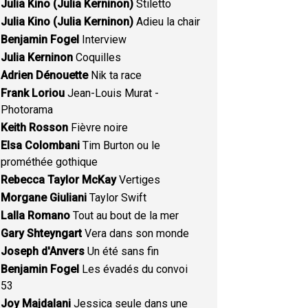
Julia Kino (Julia Kerninon)
Stiletto
Julia Kino (Julia Kerninon)
Adieu la chair
Benjamin Fogel
Interview
Julia Kerninon
Coquilles
Adrien Dénouette
Nik ta race
Frank Loriou
Jean-Louis Murat -
Photorama
Keith Rosson
Fièvre noire
Elsa Colombani
Tim Burton ou le
prométhée gothique
Rebecca Taylor McKay
Vertiges
Morgane Giuliani
Taylor Swift
Lalla Romano
Tout au bout de la mer
Gary Shteyngart
Vera dans son monde
Joseph d'Anvers
Un été sans fin
Benjamin Fogel
Les évadés du convoi
53
Joy Majdalani
Jessica seule dans une