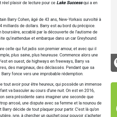
t réel plaisir de lecture pour ce
Lake Success
qui a en
rtain Barry Cohen, âgé de 43 ans, New-Yorkais survolté à
4 milliards de dollars. Barry est au bord du précipice.
boursière, accablé par la découverte de l’autisme de
ubite qu’inattendue et embarque dans un car Greyhound.
 celle qui fut jadis son premier amour, et avec qui il
 simple, plus saine, plus heureuse. Commence alors une
D’est en ouest, de highways en freeways, Barry va
uvres, des marginaux, des déclassés. Pendant que sa
 Barry fonce vers une improbable rédemption.
ble tout avoir pour être heureux, qui possède un immense
nt va basculer au cours d’une nuit. On est en 2016,
ton sera présidente sans imaginer une seconde que
r trop arrosé, une dispute avec sa femme et la nounou de
t Barry décide de tout plaquer pour partir. C’est là qu’on
utière, ivre, à chercher un guichet pour pouvoir s’acheter