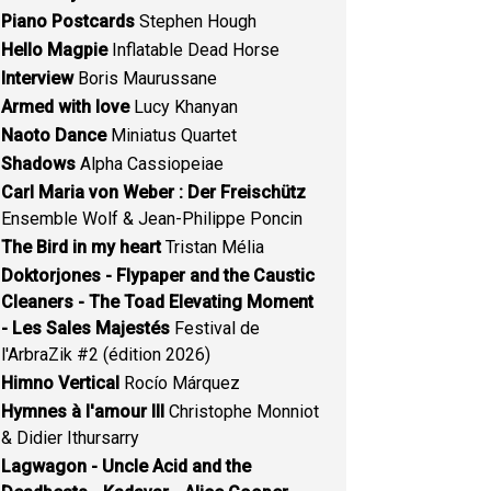
Piano Postcards
Stephen Hough
Hello Magpie
Inflatable Dead Horse
Interview
Boris Maurussane
Armed with love
Lucy Khanyan
Naoto Dance
Miniatus Quartet
Shadows
Alpha Cassiopeiae
Carl Maria von Weber : Der Freischütz
Ensemble Wolf & Jean-Philippe Poncin
The Bird in my heart
Tristan Mélia
Doktorjones - Flypaper and the Caustic
Cleaners - The Toad Elevating Moment
- Les Sales Majestés
Festival de
l'ArbraZik #2 (édition 2026)
Himno Vertical
Rocío Márquez
Hymnes à l'amour III
Christophe Monniot
& Didier Ithursarry
Lagwagon - Uncle Acid and the