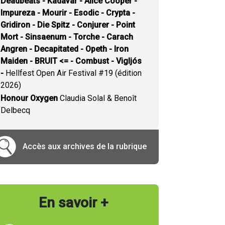
Deadbeats - Kadavar - Alice Cooper -
Impureza - Mourir - Esodic - Crypta -
Gridiron - Die Spitz - Conjurer - Point
Mort - Sinsaenum - Torche - Carach
Angren - Decapitated - Opeth - Iron
Maiden - BRUIT <= - Combust - Vigljós
-
Hellfest Open Air Festival #19 (édition
2026)
Honour Oxygen
Claudia Solal & Benoît
Delbecq
Accès aux archives de la rubrique
En savoir +