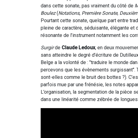
dans cette sonate, pas vraiment du côté de
M
Boulez
(
Notations
,
Première Sonate
,
Deuxièm
Pourtant cette sonate, quelque part entre trad
pleine de caractère, séduisante, élégante et
résonante de l’instrument notamment les contr
Surgir
de
Claude Ledoux
, en deux mouvemen
sans atteindre le degré d’écriture de Dutilleu
Belge a la volonté de : "traduire le monde da
percevons que les évènements surgissant". Tr
sont-elles comme le bruit des bottes ?). C’es
parfois mue par une frénésie, les notes appara
L’organisation, la segmentation de la pièce s
dans une linéarité comme zébrée de longues