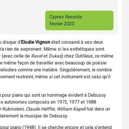
Cypres Records
février 2020
u disque d’
Elodie Vignon
était consacré à ses deux
n’a rien de surprenant. Même si les esthétiques sont
y (avec celle de
Ravel
et
Dukas
) chez Dutilleux, ce même
te même façon de travailler avec beaucoup de poésie
 mélodies comme une matière. Singulièrement, le nombre
vement restreint, même si cet instrument est celui qu’il
s
pour piano qui sont un hommage évident à Debussy.
èces autonomes composés en 1973, 1977 et 1988
r Rubinstein
,
Claude Helffer
,
William Kapell
tué dans un
clairement la musique de Debussy.
pour piano (1948). Il se cherche encore et cela s’entend