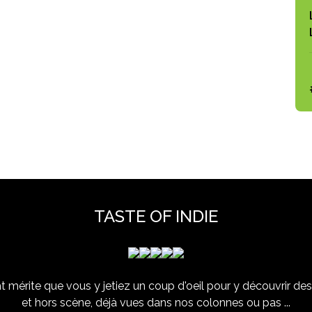
TASTE OF INDIE
 mérite que vous y jetiez un coup d'oeil pour y découvrir des 
et hors scène, déjà vues dans nos colonnes ou pas ...