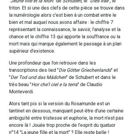
"
Jeune fille et la Mort
" de
Schubert
, le "
Dies Irae
", le
triton. Et si une des clefs de cette pièce se trouve dans
la numérologie alors c’est bien à un combat entre le
bien et mal auquel nous avons affaire : le chiffre 7
représentant la connaissance, le savoir, l’analyse et la
chance et le chiffre 13 qui apporte la souffrance ou la
mort mais qui marque également le passage à un plan
supérieur d'existence.
Une profondeur que l’on retrouve dans les
transcriptions des lied "
Die Götter Griechenlands
" et
"
Der Tod und das Mädchen
" de Schubert et dans le
très beau "
Hor che'l ciel e la terra
" de Claudio
Monteverdi.
Alors tant pis si la version du Rosamunde est un
tantinet en dessous, manquant peut-être d’une certaine
ambiguïté entre tristesse et euphorie, la mort n’est pas
encore là ! Jouée trop proche de l’esprit du quatuor
n°14 "La jeune fille et la mort" ? Elle reste belle !