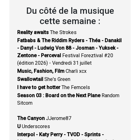
Du côté de la musique
cette semaine :
Reality awaits
The Strokes
Fatbabs & The Riddim Ryders - Théa - Danakil
- Danyl - Ludwig Von 88 - Josman - Yuksek -
Zentone - Perceval
Festival Foreztival #20
(édition 2026) - Vendredi 31 juillet
Music, Fashion, Film
Charli xcx
Swallowtail
She's Green
I have to get hotter
The Femcels
Season 03 : Board on the Next Plane
Random
Sitcom
The Canyon
JJerome87
U
Underscores
Interpol - Katy Perry - TVOD - Sprints -