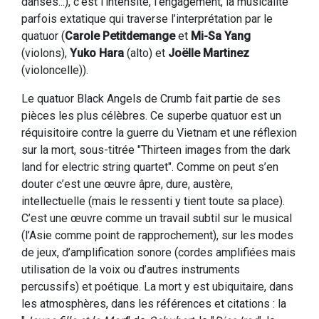
danses...), c’est l’intensité, l’engagement, la musicalité
parfois extatique qui traverse l’interprétation par le
quatuor (
Carole Petitdemange
et
Mi-Sa Yang
(violons),
Yuko Hara
(alto) et
Joëlle Martinez
(violoncelle)).
Le quatuor Black Angels de Crumb fait partie de ses
pièces les plus célèbres. Ce superbe quatuor est un
réquisitoire contre la guerre du Vietnam et une réflexion
sur la mort, sous-titrée "Thirteen images from the dark
land for electric string quartet". Comme on peut s’en
douter c’est une œuvre âpre, dure, austère,
intellectuelle (mais le ressenti y tient toute sa place).
C’est une œuvre comme un travail subtil sur le musical
(l’Asie comme point de rapprochement), sur les modes
de jeux, d’amplification sonore (cordes amplifiées mais
utilisation de la voix ou d’autres instruments
percussifs) et poétique. La mort y est ubiquitaire, dans
les atmosphères, dans les références et citations : la