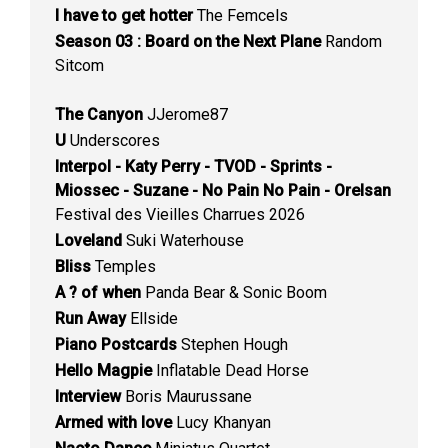
I have to get hotter
The Femcels
Season 03 : Board on the Next Plane
Random
Sitcom
The Canyon
JJerome87
U
Underscores
Interpol - Katy Perry - TVOD - Sprints -
Miossec - Suzane - No Pain No Pain - Orelsan
Festival des Vieilles Charrues 2026
Loveland
Suki Waterhouse
Bliss
Temples
A ? of when
Panda Bear & Sonic Boom
Run Away
Ellside
Piano Postcards
Stephen Hough
Hello Magpie
Inflatable Dead Horse
Interview
Boris Maurussane
Armed with love
Lucy Khanyan