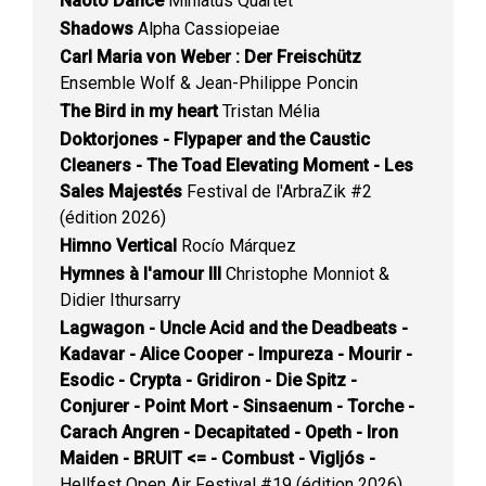
Naoto Dance
Miniatus Quartet
Shadows
Alpha Cassiopeiae
Carl Maria von Weber : Der Freischütz
Ensemble Wolf & Jean-Philippe Poncin
The Bird in my heart
Tristan Mélia
Doktorjones - Flypaper and the Caustic
Cleaners - The Toad Elevating Moment - Les
Sales Majestés
Festival de l'ArbraZik #2
(édition 2026)
Himno Vertical
Rocío Márquez
Hymnes à l'amour III
Christophe Monniot &
Didier Ithursarry
Lagwagon - Uncle Acid and the Deadbeats -
Kadavar - Alice Cooper - Impureza - Mourir -
Esodic - Crypta - Gridiron - Die Spitz -
Conjurer - Point Mort - Sinsaenum - Torche -
Carach Angren - Decapitated - Opeth - Iron
Maiden - BRUIT <= - Combust - Vigljós -
Hellfest Open Air Festival #19 (édition 2026)