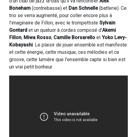
d’un club de jazz là-bas qu’il va rencontrer
Alex
Boneham
(contrebasse) et
Dan Schnelle
(batterie). Ce
trio se verra augmenté, pour coller encore plus à
l’imaginaire de Fillon, avec le trompettiste
Sylvain
Gontard
et un quatuor à cordes composé d’
Akemi
Fillon
,
Miwa Rosso
,
Camille Borsarello
et
Yoko Levy-
Kobayashi
. Le plaisir de jouer ensemble est manifeste
et cette énergie, cette musique, ces mélodies et ce
groove, cette lumière que l’ensemble capte si bien est
un vrai petit bonheur.