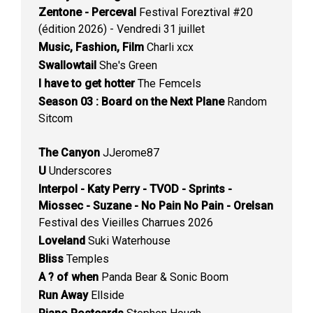
Zentone - Perceval
Festival Foreztival #20
(édition 2026) - Vendredi 31 juillet
Music, Fashion, Film
Charli xcx
Swallowtail
She's Green
I have to get hotter
The Femcels
Season 03 : Board on the Next Plane
Random
Sitcom
The Canyon
JJerome87
U
Underscores
Interpol - Katy Perry - TVOD - Sprints -
Miossec - Suzane - No Pain No Pain - Orelsan
Festival des Vieilles Charrues 2026
Loveland
Suki Waterhouse
Bliss
Temples
A ? of when
Panda Bear & Sonic Boom
Run Away
Ellside