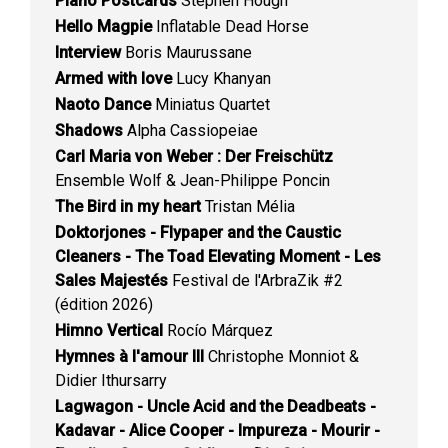
Piano Postcards
Stephen Hough
Hello Magpie
Inflatable Dead Horse
Interview
Boris Maurussane
Armed with love
Lucy Khanyan
Naoto Dance
Miniatus Quartet
Shadows
Alpha Cassiopeiae
Carl Maria von Weber : Der Freischütz
Ensemble Wolf & Jean-Philippe Poncin
The Bird in my heart
Tristan Mélia
Doktorjones - Flypaper and the Caustic
Cleaners - The Toad Elevating Moment - Les
Sales Majestés
Festival de l'ArbraZik #2
(édition 2026)
Himno Vertical
Rocío Márquez
Hymnes à l'amour III
Christophe Monniot &
Didier Ithursarry
Lagwagon - Uncle Acid and the Deadbeats -
Kadavar - Alice Cooper - Impureza - Mourir -