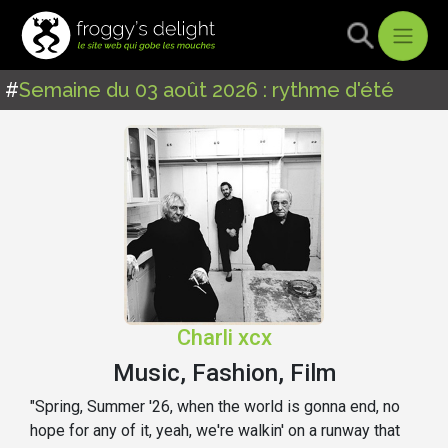
#
Semaine du 03 août 2026 : rythme d'été
Charli xcx
Music, Fashion, Film
"Spring, Summer '26, when the world is gonna end, no
hope for any of it, yeah, we're walkin' on a runway that