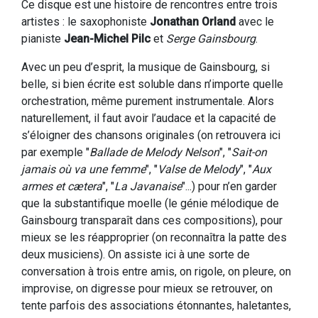
Ce disque est une histoire de rencontres entre trois
artistes : le saxophoniste
Jonathan Orland
avec le
pianiste
Jean-Michel Pilc
et
Serge Gainsbourg
.
Avec un peu d’esprit, la musique de Gainsbourg, si
belle, si bien écrite est soluble dans n’importe quelle
orchestration, même purement instrumentale. Alors
naturellement, il faut avoir l’audace et la capacité de
s’éloigner des chansons originales (on retrouvera ici
par exemple "
Ballade de Melody Nelson
", "
Sait-on
jamais où va une femme
", "
Valse de Melody
", "
Aux
armes et cætera
", "
La Javanaise
"...) pour n’en garder
que la substantifique moelle (le génie mélodique de
Gainsbourg transparaît dans ces compositions), pour
mieux se les réapproprier (on reconnaîtra la patte des
deux musiciens). On assiste ici à une sorte de
conversation à trois entre amis, on rigole, on pleure, on
improvise, on digresse pour mieux se retrouver, on
tente parfois des associations étonnantes, haletantes,