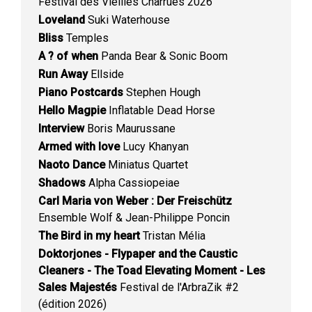
Festival des Vieilles Charrues 2026
Loveland
Suki Waterhouse
Bliss
Temples
A ? of when
Panda Bear & Sonic Boom
Run Away
Ellside
Piano Postcards
Stephen Hough
Hello Magpie
Inflatable Dead Horse
Interview
Boris Maurussane
Armed with love
Lucy Khanyan
Naoto Dance
Miniatus Quartet
Shadows
Alpha Cassiopeiae
Carl Maria von Weber : Der Freischütz
Ensemble Wolf & Jean-Philippe Poncin
The Bird in my heart
Tristan Mélia
Doktorjones - Flypaper and the Caustic
Cleaners - The Toad Elevating Moment - Les
Sales Majestés
Festival de l'ArbraZik #2
(édition 2026)