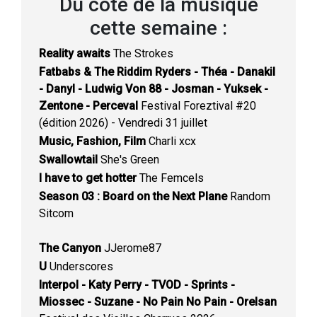
Du côté de la musique
cette semaine :
Reality awaits
The Strokes
Fatbabs & The Riddim Ryders - Théa - Danakil
- Danyl - Ludwig Von 88 - Josman - Yuksek -
Zentone - Perceval
Festival Foreztival #20
(édition 2026) - Vendredi 31 juillet
Music, Fashion, Film
Charli xcx
Swallowtail
She's Green
I have to get hotter
The Femcels
Season 03 : Board on the Next Plane
Random
Sitcom
The Canyon
JJerome87
U
Underscores
Interpol - Katy Perry - TVOD - Sprints -
Miossec - Suzane - No Pain No Pain - Orelsan