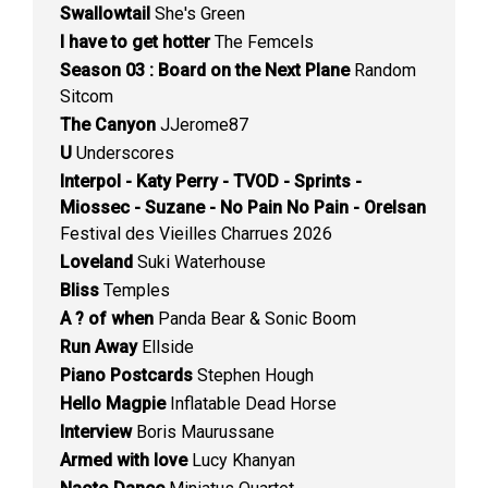
Swallowtail
She's Green
I have to get hotter
The Femcels
Season 03 : Board on the Next Plane
Random
Sitcom
The Canyon
JJerome87
U
Underscores
Interpol - Katy Perry - TVOD - Sprints -
Miossec - Suzane - No Pain No Pain - Orelsan
Festival des Vieilles Charrues 2026
Loveland
Suki Waterhouse
Bliss
Temples
A ? of when
Panda Bear & Sonic Boom
Run Away
Ellside
Piano Postcards
Stephen Hough
Hello Magpie
Inflatable Dead Horse
Interview
Boris Maurussane
Armed with love
Lucy Khanyan