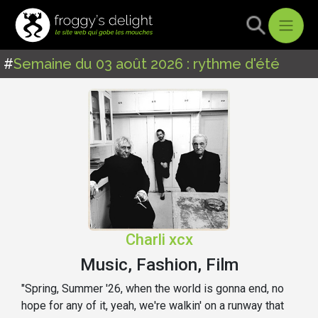
#
Semaine du 03 août 2026 : rythme d'été
Charli xcx
Music, Fashion, Film
"Spring, Summer '26, when the world is gonna end, no
hope for any of it, yeah, we're walkin' on a runway that