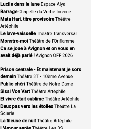
Lucile dans la lune
Espace Alya
Barrage
Chapelle du Verbe Incarné
Mata Hari, titre provisoire
Théâtre
Artéphile
Le lave-vaisselle
Théâtre Transversal
Monstre-moi
Théâtre de l'Oriflamme
Ca se joue à Avignon et on vous en
avait déjà parlé !
Avignon OFF 2026
Prison centrale - Et maintenant je sors
demain
Théâtre 3T - 10ème Avenue
Public chéri
Théâtre de Notre Dame
Sissi Von Vart
Théâtre Artéphile
Et vivre était sublime
Théâtre Artéphile
Deux pas vers les étoiles
Théâtre La
Scierie
La fileuse de nuit
Théâtre Artéphile
L'Amour après
Théâtre Les 3S