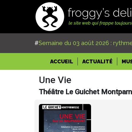
#
Semaine du 03 août 2026 : rythme
(CURRENT)
ACCUEIL
ACTUALITÉ
MU
Une Vie
Théâtre Le Guichet Montpar