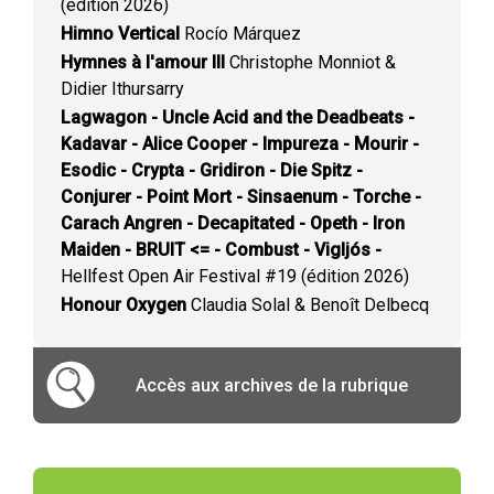
(édition 2026)
Himno Vertical
Rocío Márquez
Hymnes à l'amour III
Christophe Monniot &
Didier Ithursarry
Lagwagon - Uncle Acid and the Deadbeats -
Kadavar - Alice Cooper - Impureza - Mourir -
Esodic - Crypta - Gridiron - Die Spitz -
Conjurer - Point Mort - Sinsaenum - Torche -
Carach Angren - Decapitated - Opeth - Iron
Maiden - BRUIT <= - Combust - Vigljós -
Hellfest Open Air Festival #19 (édition 2026)
Honour Oxygen
Claudia Solal & Benoît Delbecq
Accès aux archives de la rubrique