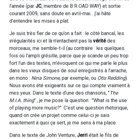
l’année (par
JC
, membre de B R OAD WAY) et sortie
courant 2009, sans doute en avril-mai… j’ai hâte
d’entendre les mises à plat.
Je suis très fier de ce qu’on a fait : le côté bancal, les
irrégularités ici et là n’entachent pas la
vérité
des
morceaux, me semble-t-il (au contraire : les quelques
fois où l’ampli grésille, parce que je scande un peu trop
fort l’un des textes, m’évoquent ce qui me parle le plus
dans les vieux disques de soul enregistrés à l’arrache,
en mono :
Nina Simone
, par exemple, ou
Otis Redding
).
Nous avons été exigeants sur ce qui compte vraiment à
mes yeux. Dans le texte d’une des chansons, "
The
M.I.A. thing
" , je me pose la question : "What is the use
of playing more music?". C’est une question rhétorique,
quand on crée un projet comme celui-ci je sais
exactement à quoi ça sert, je me sens à ma place.
Dans le texte de John Venture,
Jerri
était le fils de