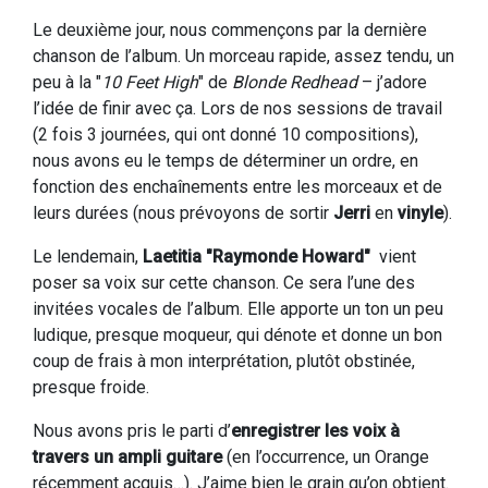
Le deuxième jour, nous commençons par la dernière
chanson de l’album. Un morceau rapide, assez tendu, un
peu à la "
10 Feet High
" de
Blonde Redhead
– j’adore
l’idée de finir avec ça. Lors de nos sessions de travail
(2 fois 3 journées, qui ont donné 10 compositions),
nous avons eu le temps de déterminer un ordre, en
fonction des enchaînements entre les morceaux et de
leurs durées (nous prévoyons de sortir
Jerri
en
vinyle
).
Le lendemain,
Laetitia "Raymonde Howard"
vient
poser sa voix sur cette chanson. Ce sera l’une des
invitées vocales de l’album. Elle apporte un ton un peu
ludique, presque moqueur, qui dénote et donne un bon
coup de frais à mon interprétation, plutôt obstinée,
presque froide.
Nous avons pris le parti d’
enregistrer les voix à
travers un ampli guitare
(en l’occurrence, un Orange
récemment acquis…). J’aime bien le grain qu’on obtient.