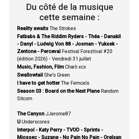
Du côté de la musique
cette semaine :
Reality awaits
The Strokes
Fatbabs & The Riddim Ryders - Théa - Danakil
- Danyl - Ludwig Von 88 - Josman - Yuksek -
Zentone - Perceval
Festival Foreztival #20
(édition 2026) - Vendredi 31 juillet
Music, Fashion, Film
Charli xcx
Swallowtail
She's Green
I have to get hotter
The Femcels
Season 03 : Board on the Next Plane
Random
Sitcom
The Canyon
JJerome87
U
Underscores
Interpol - Katy Perry - TVOD - Sprints -
Miossec - Suzane - No Pain No Pain - Orelsan