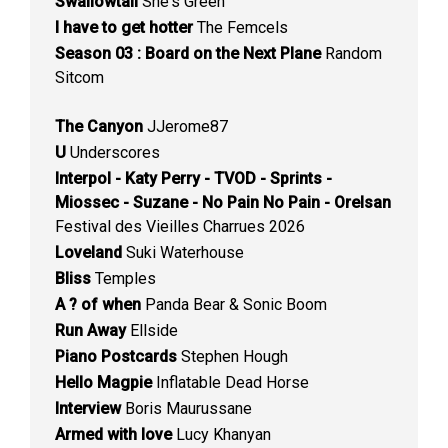
Swallowtail
She's Green
I have to get hotter
The Femcels
Season 03 : Board on the Next Plane
Random
Sitcom
The Canyon
JJerome87
U
Underscores
Interpol - Katy Perry - TVOD - Sprints -
Miossec - Suzane - No Pain No Pain - Orelsan
Festival des Vieilles Charrues 2026
Loveland
Suki Waterhouse
Bliss
Temples
A ? of when
Panda Bear & Sonic Boom
Run Away
Ellside
Piano Postcards
Stephen Hough
Hello Magpie
Inflatable Dead Horse
Interview
Boris Maurussane
Armed with love
Lucy Khanyan