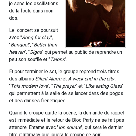
je sens les oscillations
de la foule dans mon
dos.
Le concert se poursuit
avec "
Song for clay
",
"
Banquet
", "
Better than
heaven
", "
Signs
" qui permet au public de reprendre un
peu son souffle et "
Talons
".
Et pour terminer le set, le groupe reprend trois titres
des albums
Silent Alarm
et
A week-end in the city
:
"
This modern love
", "
The prayer
" et "
Like eating Glass
"
qui permettent à la salle de se lancer dans des pogos
et des danses frénétiques.
Quand le groupe quitte la scène, la demande de rappel
est immédiate et le retour de Bloc Party ne se fait pas
attendre. Entame avec "
Ion square
", qui sera le dernier
titre d’Intimacy que jouera le groupe ce soir.