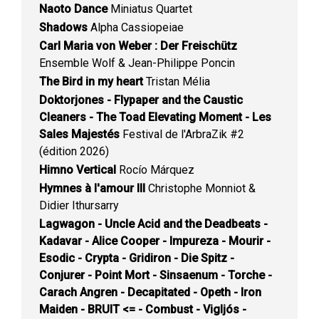
Naoto Dance
Miniatus Quartet
Shadows
Alpha Cassiopeiae
Carl Maria von Weber : Der Freischütz
Ensemble Wolf & Jean-Philippe Poncin
The Bird in my heart
Tristan Mélia
Doktorjones - Flypaper and the Caustic
Cleaners - The Toad Elevating Moment - Les
Sales Majestés
Festival de l'ArbraZik #2
(édition 2026)
Himno Vertical
Rocío Márquez
Hymnes à l'amour III
Christophe Monniot &
Didier Ithursarry
Lagwagon - Uncle Acid and the Deadbeats -
Kadavar - Alice Cooper - Impureza - Mourir -
Esodic - Crypta - Gridiron - Die Spitz -
Conjurer - Point Mort - Sinsaenum - Torche -
Carach Angren - Decapitated - Opeth - Iron
Maiden - BRUIT <= - Combust - Vigljós -