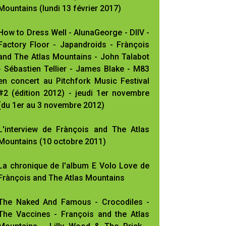
Mountains (lundi 13 février 2017)
How to Dress Well - AlunaGeorge - DIIV -
Factory Floor - Japandroids - Frànçois
and The Atlas Mountains - John Talabot
- Sébastien Tellier - James Blake - M83
en concert au Pitchfork Music Festival
#2 (édition 2012) - jeudi 1er novembre
(du 1er au 3 novembre 2012)
L'interview de Frànçois and The Atlas
Mountains (10 octobre 2011)
La chronique de l'album E Volo Love de
Frànçois and The Atlas Mountains
The Naked And Famous - Crocodiles -
The Vaccines - François and the Atlas