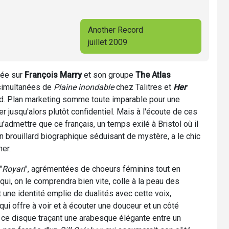
Another Record
juillet 2009
sée sur
François Marry
et son groupe
The Atlas
 simultanées de
Plaine inondable
chez Talitres et
Her
. Plan marketing somme toute imparable pour une
r jusqu'alors plutôt confidentiel. Mais à l'écoute de ces
admettre que ce français, un temps exilé à Bristol où il
 brouillard biographique séduisant de mystère, a le chic
her.
"
Royan
", agrémentées de choeurs féminins tout en
ui, on le comprendra bien vite, colle à la peau des
ne identité emplie de dualités avec cette voix,
ui offre à voir et à écouter une douceur et un côté
e ce disque traçant une arabesque élégante entre un