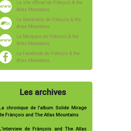
Le site officiel de Frànçois & the
Atlas Mountains
Le Bandcamp de Frànçois & the
Atlas Mountains
Le Myspace de Frànçois & the
Atlas Mountains
Le Facebook de Frànçois & the
Atlas Mountains
Les archives
La chronique de l'album Solide Mirage
de Frànçois and The Atlas Mountains
L'interview de Frànçois and The Atlas