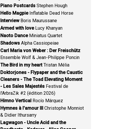
Piano Postcards
Stephen Hough
Hello Magpie
Inflatable Dead Horse
Interview
Boris Maurussane
Armed with love
Lucy Khanyan
Naoto Dance
Miniatus Quartet
Shadows
Alpha Cassiopeiae
Carl Maria von Weber : Der Freischütz
Ensemble Wolf & Jean-Philippe Poncin
The Bird in my heart
Tristan Mélia
Doktorjones - Flypaper and the Caustic
Cleaners - The Toad Elevating Moment
- Les Sales Majestés
Festival de
l'ArbraZik #2 (édition 2026)
Himno Vertical
Rocío Márquez
Hymnes à l'amour III
Christophe Monniot
& Didier Ithursarry
Lagwagon - Uncle Acid and the