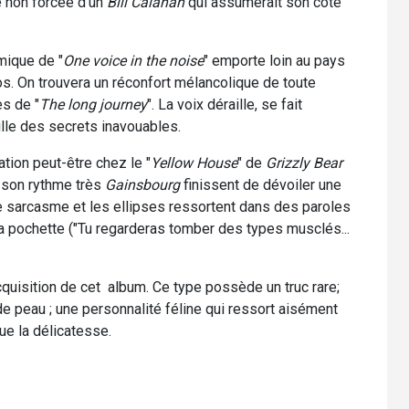
e non forcée d'un
Bill Calahan
qui assumerait son côté
mique de "
One voice in the noise
" emporte loin au pays
s. On trouvera un réconfort mélancolique de toute
s de "
The long journey
". La voix déraille, se fait
ille des secrets inavouables.
ration peut-être chez le "
Yellow House
" de
Grizzly Bear
t son rythme très
Gainsbourg
finissent de dévoiler une
e sarcasme et les ellipses ressortent dans des paroles
la pochette ("Tu regarderas tomber des types musclés...
quisition de cet album. Ce type possède un truc rare;
r de peau ; une personnalité féline qui ressort aisément
ue la délicatesse.