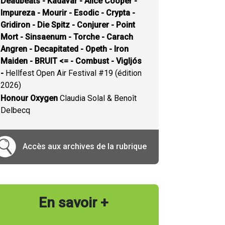
Deadbeats - Kadavar - Alice Cooper -
Impureza - Mourir - Esodic - Crypta -
Gridiron - Die Spitz - Conjurer - Point
Mort - Sinsaenum - Torche - Carach
Angren - Decapitated - Opeth - Iron
Maiden - BRUIT <= - Combust - Vigljós
-
Hellfest Open Air Festival #19 (édition
2026)
Honour Oxygen
Claudia Solal & Benoît
Delbecq
Accès aux archives de la rubrique
En savoir +