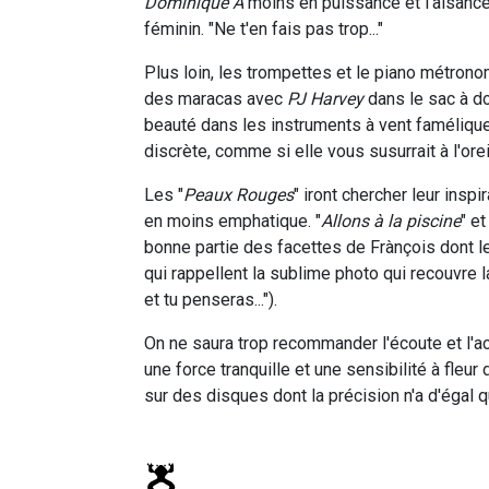
Dominique A
moins en puissance et l'aisanc
féminin. "Ne t'en fais pas trop..."
Plus loin, les trompettes et le piano métrono
des maracas avec
PJ Harvey
dans le sac à do
beauté dans les instruments à vent famélique
discrète, comme si elle vous susurrait à l'ore
Les "
Peaux Rouges
" iront chercher leur inspi
en moins emphatique. "
Allons à la piscine
" e
bonne partie des facettes de Frànçois dont l
qui rappellent la sublime photo qui recouvre 
et tu penseras...").
On ne saura trop recommander l'écoute et l'ac
une force tranquille et une sensibilité à fleu
sur des disques dont la précision n'a d'égal q