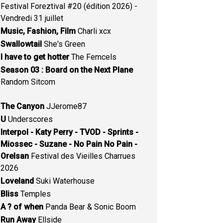
Festival Foreztival #20 (édition 2026) -
Vendredi 31 juillet
Music, Fashion, Film
Charli xcx
Swallowtail
She's Green
I have to get hotter
The Femcels
Season 03 : Board on the Next Plane
Random Sitcom
The Canyon
JJerome87
U
Underscores
Interpol - Katy Perry - TVOD - Sprints -
Miossec - Suzane - No Pain No Pain -
Orelsan
Festival des Vieilles Charrues
2026
Loveland
Suki Waterhouse
Bliss
Temples
A ? of when
Panda Bear & Sonic Boom
Run Away
Ellside