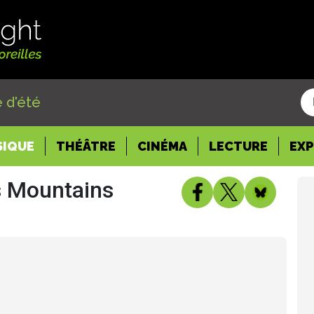
 d'été
SIQUE
THÉÂTRE
CINÉMA
LECTURE
EX
s Mountains