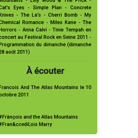
Mountains - Lilly Wood & The Prick -
Cat's Eyes - Simple Plan - Concrete
Knives - The La's - Cherri Bomb - My
Chemical Romance - Miles Kane - The
Horrors - Anna Calvi - Tinie Tempah en
concert au Festival Rock en Seine 2011 -
Programmation du dimanche (dimanche
28 août 2011)
À écouter
Francois And The Atlas Mountains le 10
octobre 2011
#Frànçois and the Atlas Mountains
#Fran&ccedil;ois Marry