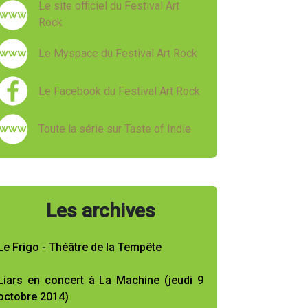
Le site officiel du Festival Art
Rock
Le Myspace du Festival Art Rock
Le Facebook du Festival Art Rock
Toute la série sur Taste of Indie
Les archives
Le Frigo - Théâtre de la Tempête
Liars en concert à La Machine (jeudi 9
octobre 2014)