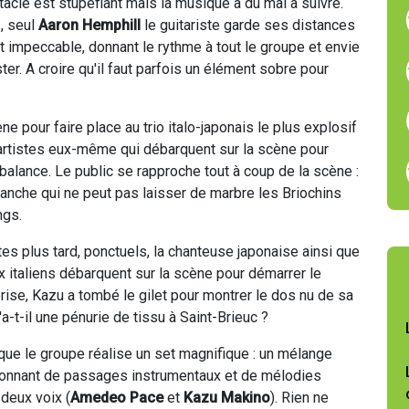
acle est stupéfiant mais la musique a du mal à suivre.
, seul
Aaron Hemphill
le guitariste garde ses distances
et impeccable, donnant le rythme à tout le groupe et envie
ter. A croire qu'il faut parfois un élément sobre pour
ne pour faire place au trio italo-japonais le plus explosif
s artistes eux-même qui débarquent sur la scène pour
 balance. Le public se rapproche tout à coup de la scène :
anche qui ne peut pas laisser de marbre les Briochins
ngs.
s plus tard, ponctuels, la chanteuse japonaise ainsi que
 italiens débarquent sur la scène pour démarrer le
rise, Kazu a tombé le gilet pour montrer le dos nu de sa
a-t-il une pénurie de tissu à Saint-Brieuc ?
 que le groupe réalise un set magnifique : un mélange
tonnant de passages instrumentaux et de mélodies
deux voix (
Amedeo Pace
et
Kazu Makino
). Rien ne