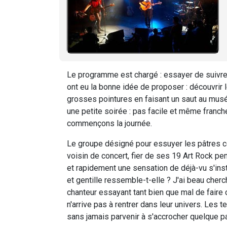
Le programme est chargé : essayer de suivre l
ont eu la bonne idée de proposer : découvrir l
grosses pointures en faisant un saut au musé
une petite soirée : pas facile et même franch
commençons la journée.
Le groupe désigné pour essuyer les pâtres c
voisin de concert, fier de ses 19 Art Rock p
et rapidement une sensation de déjà-vu s'inst
et gentille ressemble-t-elle ? J'ai beau cherc
chanteur essayant tant bien que mal de faire 
n'arrive pas à rentrer dans leur univers. Les t
sans jamais parvenir à s'accrocher quelque pa