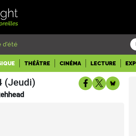
 d'été
SIQUE
THÉÂTRE
CINÉMA
LECTURE
EX
4 (Jeudi)
 Rehhead