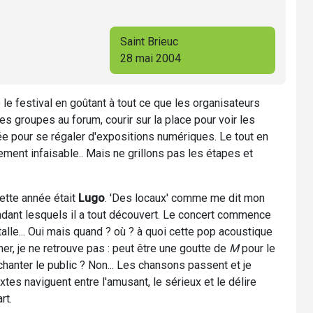
Saint Brieuc
28 mai 2004
e festival en goûtant à tout ce que les organisateurs
es groupes au forum, courir sur la place pour voir les
e pour se régaler d'expositions numériques. Le tout en
ement infaisable.. Mais ne grillons pas les étapes et
ette année était
Lugo
. 'Des locaux' comme me dit mon
endant lesquels il a tout découvert. Le concert commence
alle... Oui mais quand ? où ? à quoi cette pop acoustique
her, je ne retrouve pas : peut être une goutte de
M
pour le
chanter le public ? Non... Les chansons passent et je
extes naviguent entre l'amusant, le sérieux et le délire
rt.