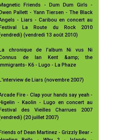
Magnetic Friends - Dum Dum Girls -
Owen Pallett - Yann Tiersen - The Black
Angels - Liars - Caribou en concert au
Festival La Route du Rock 2010
(vendredi) (vendredi 13 août 2010)
La chronique de l'album Ni vus Ni
Connus de Ian Kent &amp; the
Immigrants- K6 - Lugo - La Phaze
L'interview de Liars (novembre 2007)
Arcade Fire - Clap your hands say yeah -
Higelin - Kaolin - Lugo en concert au
Festival des Vieilles Charrues 2007
(vendredi) (20 juillet 2007)
Friends of Dean Martinez - Grizzly Bear -
Howling Bells - Why ? - Islands -