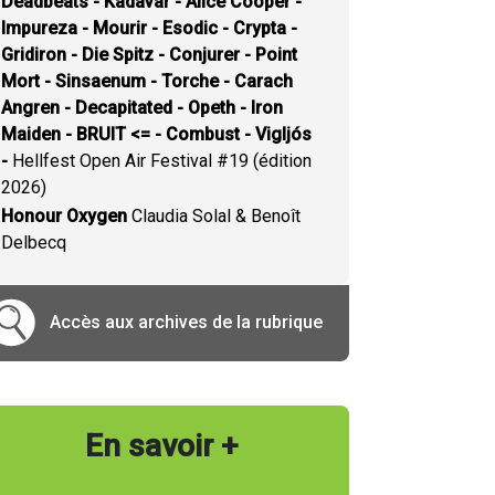
Deadbeats - Kadavar - Alice Cooper -
Impureza - Mourir - Esodic - Crypta -
Gridiron - Die Spitz - Conjurer - Point
Mort - Sinsaenum - Torche - Carach
Angren - Decapitated - Opeth - Iron
Maiden - BRUIT <= - Combust - Vigljós
-
Hellfest Open Air Festival #19 (édition
2026)
Honour Oxygen
Claudia Solal & Benoît
Delbecq
Accès aux archives de la rubrique
En savoir +