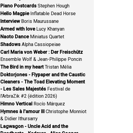
Piano Postcards
Stephen Hough
Hello Magpie
Inflatable Dead Horse
Interview
Boris Maurussane
Armed with love
Lucy Khanyan
Naoto Dance
Miniatus Quartet
Shadows
Alpha Cassiopeiae
Carl Maria von Weber : Der Freischütz
Ensemble Wolf & Jean-Philippe Poncin
The Bird in my heart
Tristan Mélia
Doktorjones - Flypaper and the Caustic
Cleaners - The Toad Elevating Moment
- Les Sales Majestés
Festival de
l'ArbraZik #2 (édition 2026)
Himno Vertical
Rocío Márquez
Hymnes à l'amour III
Christophe Monniot
& Didier Ithursarry
Lagwagon - Uncle Acid and the