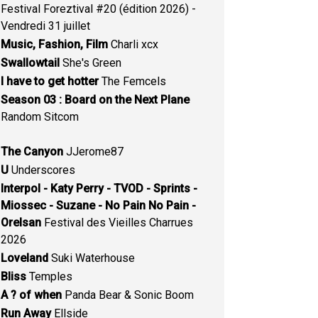
Festival Foreztival #20 (édition 2026) -
Vendredi 31 juillet
Music, Fashion, Film
Charli xcx
Swallowtail
She's Green
I have to get hotter
The Femcels
Season 03 : Board on the Next Plane
Random Sitcom
The Canyon
JJerome87
U
Underscores
Interpol - Katy Perry - TVOD - Sprints -
Miossec - Suzane - No Pain No Pain -
Orelsan
Festival des Vieilles Charrues
2026
Loveland
Suki Waterhouse
Bliss
Temples
A ? of when
Panda Bear & Sonic Boom
Run Away
Ellside