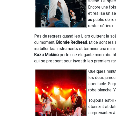
scène. Le spect
Encore une fois
et réalise un s
au public de res
rester sérieux...
Pas de regrets quand les Liars quittent la scè
du moment,
Blonde Redhead
. Et ce sont le
installer les instruments et terminer une mini
Kazu Makino
porte une elegante mini robe bl
qui se pressent pour investir les premiers ra
Quelques minute
les deux jumeux
spectacle. Surp
robe blanche. Y'
Toujours est-il
étonnant et dé
surprenantes à 