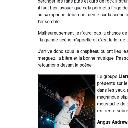
déranger les fans purs et durs de rock instr
il faut bien avouer que cela permet à Frigo d
un saxophone débarque même sur la scène pou
l'ensemble.
Malheureusement, je n'aurai pas la chance de 
: la grande scène m'appelle et c'est le lot de 
J'arrive donc sous le chapiteau où ont lieu les
merguez, la bière et la bonne musique. Passons
retournons devant la scène.
Le groupe
Liar
présents sur le
dans les yeux, 
magnifique slip
moustache de ge
est resté sobre
Angus Andrew