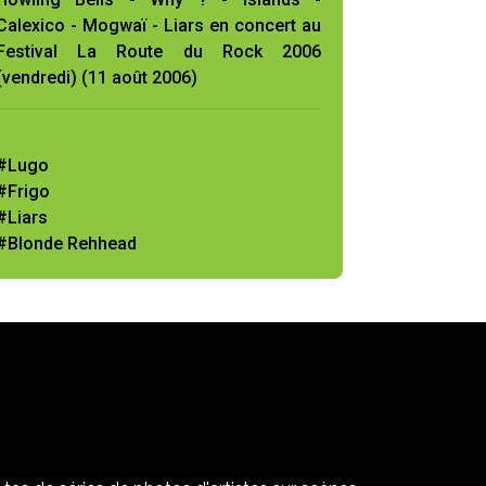
Calexico - Mogwaï - Liars en concert au
Festival La Route du Rock 2006
(vendredi) (11 août 2006)
#Lugo
#Frigo
#Liars
#Blonde Rehhead